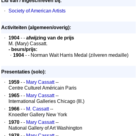
Lid van / ingeschreven bij:
·
Society of American Artists
Activiteiten (algemeen/overig):
·
1904
- -
afwijzing van de prijs
M. (Mary) Cassatt.
- beurs/prijs:
·
1904
- - Norman Wait Harris Medal (zilveren medaille)
Presentaties (solo):
·
1959
- -
Mary Cassatt
--
Centre Culturel Américain Paris
·
1965
- -
Mary Cassatt
--
International Galleries Chicago (Ill.)
·
1966
- -
M. Cassatt
--
Knoedler Gallery New York
·
1970
- -
Mary Cassatt
--
National Gallery of Art Washington
·
1978
- -
Mary Cassatt
--