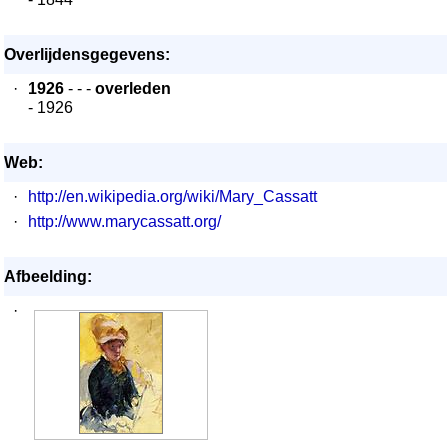
Overlijdensgegevens:
·
1926
- - -
overleden
- 1926
Web:
·
http://en.wikipedia.org/wiki/Mary_Cassatt
·
http://www.marycassatt.org/
Afbeelding:
·