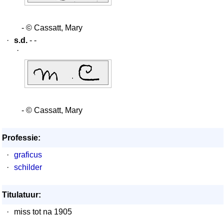
- © Cassatt, Mary
·
s.d.
- -
·
- © Cassatt, Mary
Professie:
·
graficus
·
schilder
Titulatuur:
·
miss tot na 1905