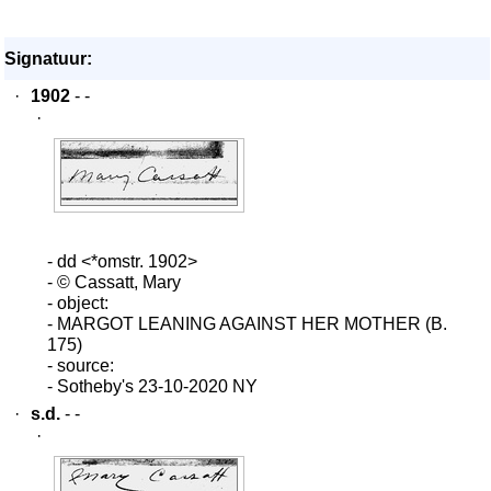
Signatuur:
·
1902
- -
·
- dd <*omstr. 1902>
- © Cassatt, Mary
- object:
- MARGOT LEANING AGAINST HER MOTHER (B.
175)
- source:
- Sotheby's 23-10-2020 NY
·
s.d.
- -
·