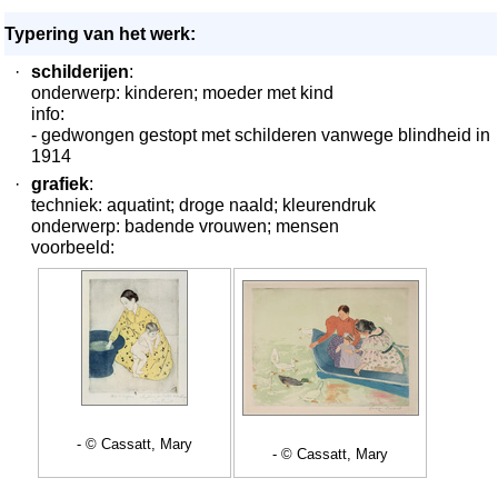
Typering van het werk:
·
schilderijen
:
onderwerp: kinderen; moeder met kind
info:
- gedwongen gestopt met schilderen vanwege blindheid in
1914
·
grafiek
:
techniek: aquatint; droge naald; kleurendruk
onderwerp: badende vrouwen; mensen
voorbeeld:
- © Cassatt, Mary
- © Cassatt, Mary