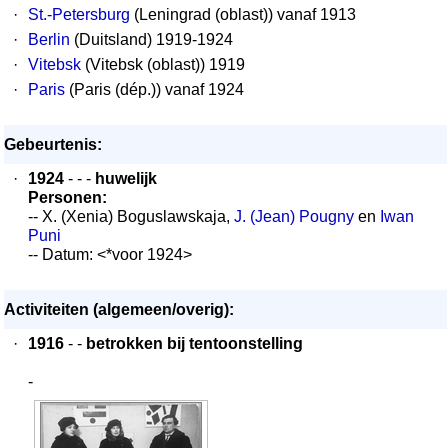
·
St.-Petersburg
(Leningrad (oblast)) vanaf 1913
·
Berlin
(Duitsland) 1919-1924
·
Vitebsk
(Vitebsk (oblast)) 1919
·
Paris
(Paris (dép.)) vanaf 1924
Gebeurtenis:
·
1924
- - -
huwelijk
Personen:
-- X. (Xenia) Boguslawskaja,
J. (Jean) Pougny
en
Iwan
Puni
-- Datum: <*voor 1924>
Activiteiten (algemeen/overig):
·
1916
- -
betrokken bij tentoonstelling
-