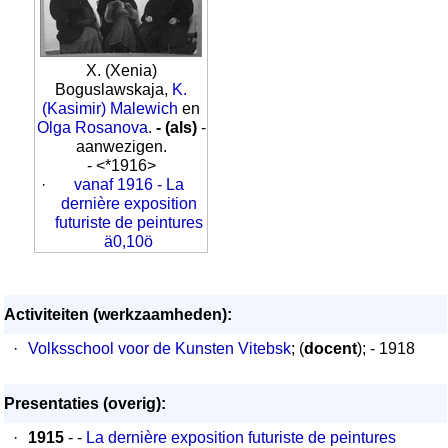
X. (Xenia)
Boguslawskaja,
K.
(Kasimir) Malewich
en
Olga Rosanova
.
- (als)
-
aanwezigen.
- <*1916>
·
vanaf 1916 - La
dernière exposition
futuriste de peintures
ä0,10ö
Activiteiten (werkzaamheden):
·
Volksschool voor de Kunsten Vitebsk
; (
docent
); - 1918
Presentaties (overig):
·
1915
- -
La dernière exposition futuriste de peintures