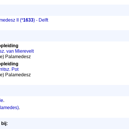
medesz II
(*
1633
) - Delft
opleiding
sz. van Mierevelt
onie) Palamedesz
opleiding
ritsz. Pot
onie) Palamedesz
de
.
alamedes)
.
bij: