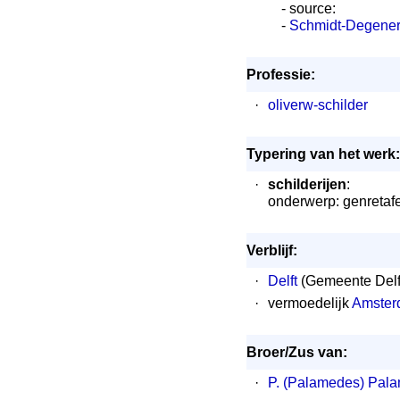
- source:
-
Schmidt-Degener
Professie:
·
oliverw-schilder
Typering van het werk:
·
schilderijen
:
onderwerp: genretafe
Verblijf:
·
Delft
(Gemeente Delft
·
vermoedelijk
Amster
Broer/Zus van:
·
P. (Palamedes) Pala