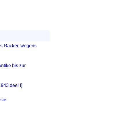
.H. Backer, wegens
ntike bis zur
943 deel I]
rsie