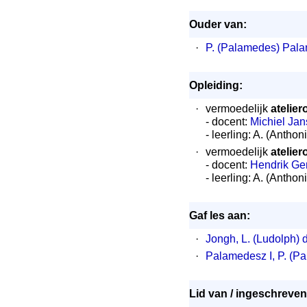
Ouder van:
·
P. (Palamedes) Pala
Opleiding:
·
vermoedelijk
atelier
- docent:
Michiel Jan
- leerling: A. (Anth
·
vermoedelijk
atelier
- docent:
Hendrik Ger
- leerling: A. (Anth
Gaf les aan:
·
Jongh, L. (Ludolph) 
·
Palamedesz I, P. (P
Lid van / ingeschreven 