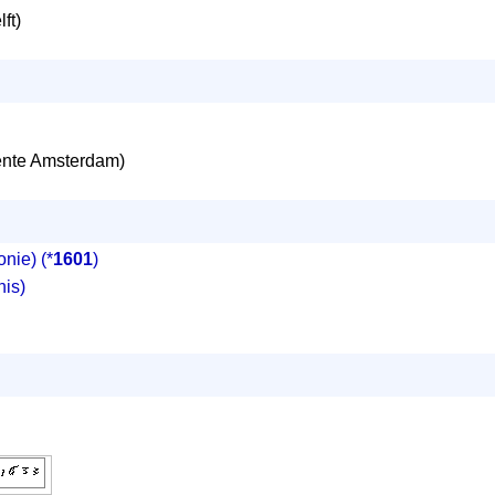
ft)
nte Amsterdam)
onie)
(*
1601
)
nis)