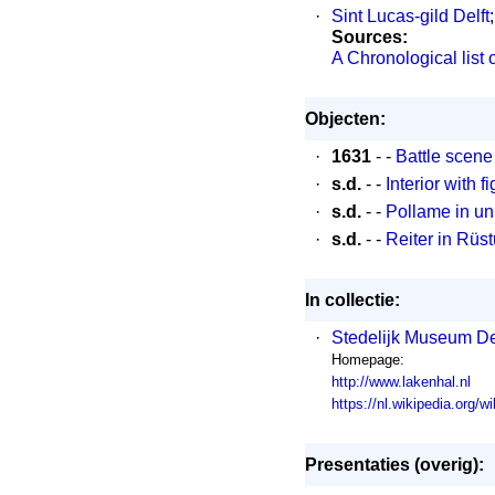
·
Sint Lucas-gild Delft
;
Sources:
A Chronological list
Objecten:
·
1631
- -
Battle scene 
·
s.d.
- -
Interior with 
·
s.d.
- -
Pollame in un
·
s.d.
- -
Reiter in Rüs
In collectie:
·
Stedelijk Museum D
Homepage:
http://www.lakenhal.nl
https://nl.wikipedia.org
Presentaties (overig):