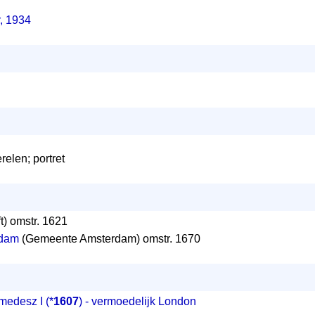
, 1934
relen; portret
) omstr. 1621
dam
(Gemeente Amsterdam) omstr. 1670
medesz I
(*
1607
) - vermoedelijk London