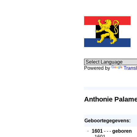
Powered by
Transl
Anthonie Palam
Geboortegegevens:
·
1601
- - -
geboren
- 1601