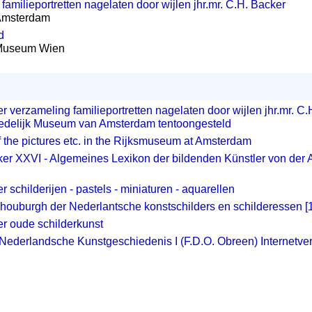
familieportretten nagelaten door wijlen jhr.mr. C.H. Backer
 Amsterdam
d
 Museum Wien
r verzameling familieportretten nagelaten door wijlen jhr.mr. C
tedelijk Museum van Amsterdam tentoongesteld
 the pictures etc. in the Rijksmuseum at Amsterdam
r XXVI - Algemeines Lexikon der bildenden Künstler von der A
 schilderijen - pastels - miniaturen - aquarellen
houburgh der Nederlantsche konstschilders en schilderessen [1
r oude schilderkunst
 Nederlandsche Kunstgeschiedenis I (F.D.O. Obreen) Internetve