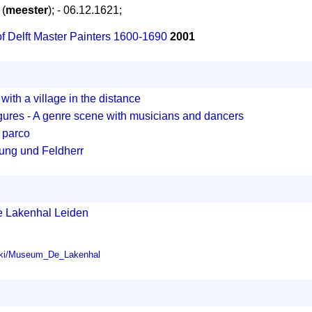
 (
meester
); - 06.12.1621;
 of Delft Master Painters 1600-1690
2001
with a village in the distance
figures - A genre scene with musicians and dancers
 parco
tung und Feldherr
e Lakenhal Leiden
/wiki/Museum_De_Lakenhal