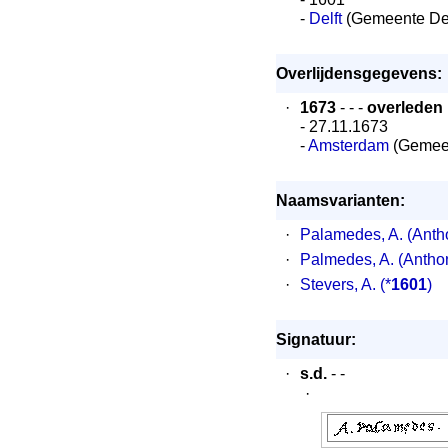
-
Delft
(Gemeente Del
Overlijdensgegevens:
·
1673
- - -
overleden
- 27.11.1673
-
Amsterdam
(Gemee
Naamsvarianten:
·
Palamedes, A. (Anth
·
Palmedes, A. (Antho
·
Stevers, A.
(*
1601
)
Signatuur:
·
s.d.
- -
·