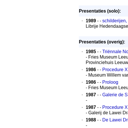
Presentaties (solo):
·
1989
- -
schilderijen,
Librije Hedendaagse
Presentaties (overig):
·
1985
- -
Triënnale N
- Fries Museum Leeu
Provinciehuis Leeu
·
1986
- -
Procedure XI
- Museum Willem va
·
1986
- -
Proloog
- Fries Museum Lee
·
1987
- -
Galerie de 
-
·
1987
- -
Procedure XI
- Galerij de Lawei D
·
1988
- -
De Lawei Dr
-