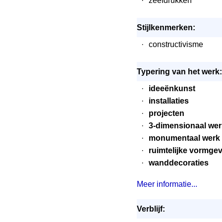
·
zeefdrukken
Stijlkenmerken:
·
constructivisme
Typering van het werk:
·
ideeënkunst
·
installaties
·
projecten
·
3-dimensionaal wer
·
monumentaal werk
·
ruimtelijke vormge
·
wanddecoraties
Meer informatie...
Verblijf: