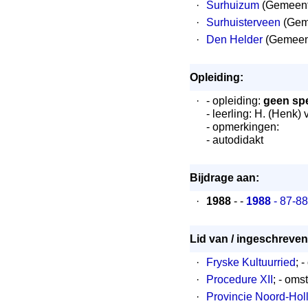
·
Surhuizum
(Gemeente
·
Surhuisterveen
(Gem
·
Den Helder
(Gemeent
Opleiding:
·
- opleiding:
geen spe
- leerling: H. (Henk)
- opmerkingen:
- autodidakt
Bijdrage aan:
·
1988
- -
1988
- 87-8
Lid van / ingeschreven 
·
Fryske Kultuurried
; 
·
Procedure XII
; - oms
·
Provincie Noord-Holl