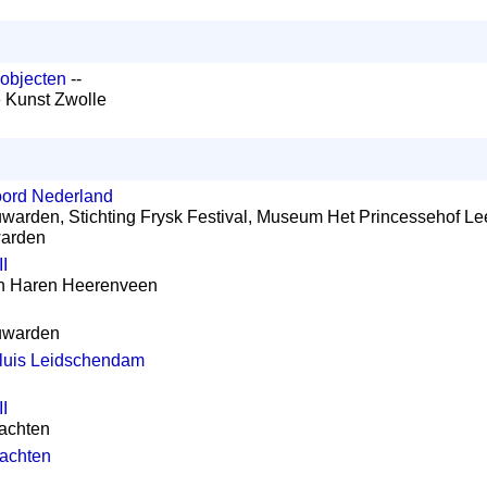
 objecten
--
 Kunst Zwolle
oord Nederland
warden, Stichting Frysk Festival, Museum Het Princessehof L
warden
I
n Haren Heerenveen
uwarden
Sluis Leidschendam
I
rachten
achten