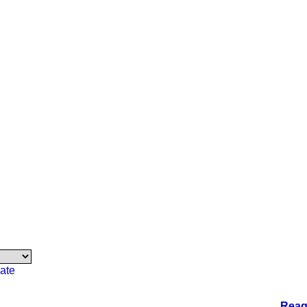
ate
Reag