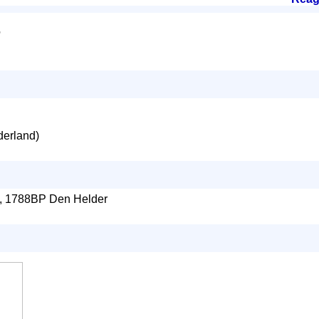
r
erland)
, 1788BP Den Helder