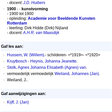
-
docent:
J.D. Huibers
·
1900
- -
kunstvorming
- 1900 tot 1900
- opleiding:
Academie voor Beeldende Kunsten
Rotterdam
- leerling: Dirk Hidde (Dirk) Nijland
-
docent:
A.H.R. van Maasdijk
Gaf les aan:
·
Hussem, W. (Willem)
.- schilderen- <*1919>- <*1920>
·
Kruytbosch - Heynis, Johanna Jeanette
.
·
Stolk, Agnes Johanna Elisabeth (Agnes) van
.
·
vermoedelijk vermoedelijk
Weiland, Johannes (Jan)
.
·
Weiland, J..
Gaf aanwijzigingen aan:
·
Kijff, J. (Jan)