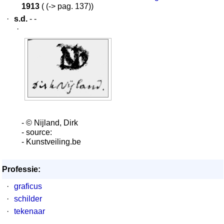
1913
( (-> pag. 137))
·
s.d.
- -
·
- © Nijland, Dirk
- source:
- Kunstveiling.be
Professie:
·
graficus
·
schilder
·
tekenaar