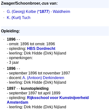
Zwager/Schoonbroer,-zus van:
·
G. (Georg) Kolbe
(*
1877
) - Waldheim
·
K. (Kurt) Tuch
Opleiding:
·
1896
- -
- omstr. 1896 tot omstr. 1896
- opleiding:
HBS Dordrecht
- leerling: Dirk Hidde (Dirk) Nijland
- opmerkingen:
- 3 jaar
·
1896
- -
- september 1896 tot november 1897
- docent:
A. (Antoon) Derkinderen
- leerling: Dirk Hidde (Dirk) Nijland
·
1897
- -
kunstopleiding
- september 1897 tot april 1899
- opleiding:
Rijksschool voor Kunstnijverheid
Amsterdam
- leerling: Dirk Hidde (Dirk) Nijland