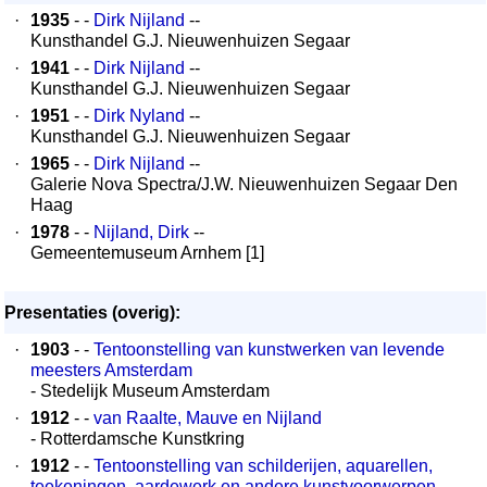
·
1935
- -
Dirk Nijland
--
Kunsthandel G.J. Nieuwenhuizen Segaar
·
1941
- -
Dirk Nijland
--
Kunsthandel G.J. Nieuwenhuizen Segaar
·
1951
- -
Dirk Nyland
--
Kunsthandel G.J. Nieuwenhuizen Segaar
·
1965
- -
Dirk Nijland
--
Galerie Nova Spectra/J.W. Nieuwenhuizen Segaar Den
Haag
·
1978
- -
Nijland, Dirk
--
Gemeentemuseum Arnhem [1]
Presentaties (overig):
·
1903
- -
Tentoonstelling van kunstwerken van levende
meesters Amsterdam
- Stedelijk Museum Amsterdam
·
1912
- -
van Raalte, Mauve en Nijland
- Rotterdamsche Kunstkring
·
1912
- -
Tentoonstelling van schilderijen, aquarellen,
teekeningen, aardewerk en andere kunstvoorwerpen