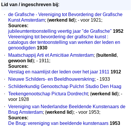
Lid van / ingeschreven bij:
·
de Grafische - Vereniging tot Bevordering der Grafische
Kunst Amsterdam
; (
werkend lid
); - voor 1921;
Sources:
jubileumtentoonstelling veertig jaar "de Grafische"
1952
Vereeniging tot bevordering der grafische kunst :
catalogus der tentoonstelling van werken der leden en
genoodigden
1930
·
Maatschappij Arti et Amicitiae Amsterdam
; (
buitenlid
,
gewoon lid
); - 1911;
Sources:
Verslag en naamlijst der leden over het jaar 1911
1912
·
Nieuwe Schilders- en Beeldhouwerskring
; - 1933
·
Schilderkundig Genootschap Pulchri Studio Den Haag
·
Teekengenootschap Pictura Dordrecht
; (
werkend lid
); -
voor 1928
·
Vereniging van Nederlandse Beeldende Kunstenaars de
Brug Amsterdam
; (
werkend lid
); - voor 1953;
Sources:
De Brug: vereniging van beeldende kunstenaars
1953