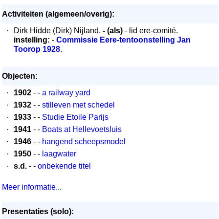
Activiteiten (algemeen/overig):
·
Dirk Hidde (Dirk) Nijland.
- (als)
- lid ere-comité.
instelling:
-
Commissie Eere-tentoonstelling Jan
Toorop 1928
.
Objecten:
·
1902
- -
a railway yard
·
1932
- -
stilleven met schedel
·
1933
- -
Studie Etoile Parijs
·
1941
- -
Boats at Hellevoetsluis
·
1946
- -
hangend scheepsmodel
·
1950
- -
laagwater
·
s.d.
- -
onbekende titel
Meer informatie...
Presentaties (solo):