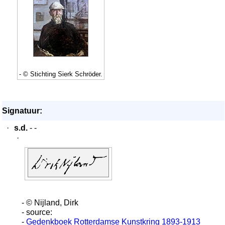
- © Stichting Sierk Schröder.
Signatuur:
·
s.d.
- -
·
- © Nijland, Dirk
- source:
-
Gedenkboek Rotterdamse Kunstkring 1893-1913