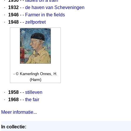
·
1930
- -
ladies on a train
·
1932
- -
de haven van Scheveningen
·
1946
- -
Farmer in the fields
·
1948
- -
zelfportret
- © Kamerlingh Onnes, H.
(Harm)
·
1958
- -
stilleven
·
1968
- -
the fair
Meer informatie...
In collectie: