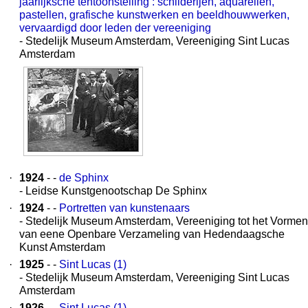
jaarlijksche tentoonstelling : schilderijen, aquarellen,
pastellen, grafische kunstwerken en beeldhouwwerken,
vervaardigd door leden der vereeniging
- Stedelijk Museum Amsterdam, Vereeniging Sint Lucas
Amsterdam
·
1924
- -
de Sphinx
- Leidse Kunstgenootschap De Sphinx
·
1924
- -
Portretten van kunstenaars
- Stedelijk Museum Amsterdam, Vereeniging tot het Vormen
van eene Openbare Verzameling van Hedendaagsche
Kunst Amsterdam
·
1925
- -
Sint Lucas (1)
- Stedelijk Museum Amsterdam, Vereeniging Sint Lucas
Amsterdam
·
1926
- -
Sint Lucas (1)