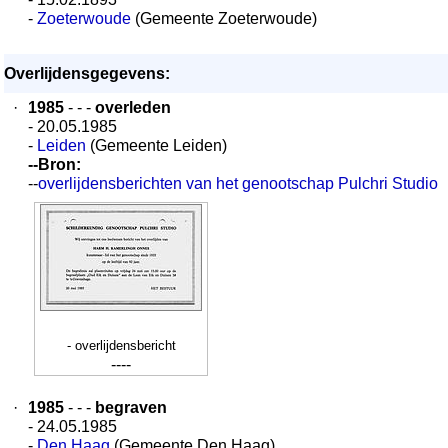
-
Zoeterwoude
(Gemeente Zoeterwoude)
Overlijdensgegevens:
·
1985
- - -
overleden
- 20.05.1985
-
Leiden
(Gemeente Leiden)
--Bron:
--
overlijdensberichten van het genootschap Pulchri Studio
- overlijdensbericht
----
·
1985
- - -
begraven
- 24.05.1985
-
Den Haag
(Gemeente Den Haag)