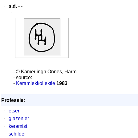
·
s.d.
- -
·
- © Kamerlingh Onnes, Harm
- source:
-
Keramiekkollektie
1983
Professie:
·
etser
·
glazenier
·
keramist
·
schilder