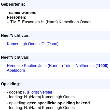
Gebeurtenis:
·
-
samenwonend
Personen:
-- T.M.E. Easton en H. (Harm) Kamerlingh Onnes
Neef/Nicht van:
·
Kamerlingh Onnes, O. (Onno)
Neef/Nicht van:
·
Henriette Pauline Julie (Hannie) Tutein Nolthenius
(*
1908
) 
Apeldoorn
Opleiding:
·
- docent:
F. (Floris) Verster
- leerling: H. (Harm) Kamerlingh Onnes
·
- opleiding:
geen specifieke opleiding bekend
- leerling: H. (Harm) Kamerlingh Onnes