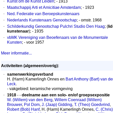
·
Kunst om de Kunst Leiden
; - 1913
·
Maatschappij Arti et Amicitiae Amsterdam
; - 1923
·
Ned. Federatie van Beroepskunstenaars
·
Nederlands Kunstenaars Genootschap
; - omstr. 1968
·
Schilderkundig Genootschap Pulchri Studio Den Haag
; (
lid
kunstenaar
); - 1935
·
vbMK Vereniging van Beoefenaars van de Monumentale
Kunsten
; - voor 1957
Meer informatie...
Activiteiten (algemeen/overig):
·
samenwerkingsverband
H. (Harm) Kamerlingh Onnes en
Bart Anthony (Bart) van de
Leck
.
- vakgebied: keramische vormgeving
·
1918
- -
deelname aan een solo- en/of groepsexpositie
W. (Willem) van den Berg
,
Willem Coenraad (Willem)
Brouwer
,
Pol Dom
,
J. (Jaap) Gidding
,
T. (Theo) Goedvrind
,
Robert (Bob) Hanf
, H. (Harm) Kamerlingh Onnes,
C. (Chris)