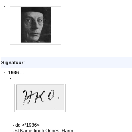
·
Signatuur:
·
1936
- -
·
- dd <*1936>
- © Kamerlingh Onnes, Harm