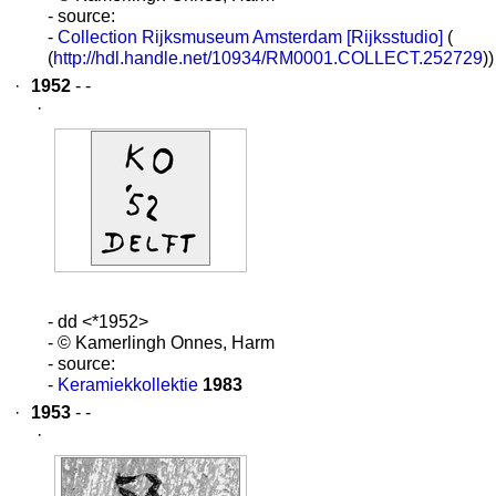
- source:
-
Collection Rijksmuseum Amsterdam [Rijksstudio]
(
(
http://hdl.handle.net/10934/RM0001.COLLECT.252729
))
·
1952
- -
·
- dd <*1952>
- © Kamerlingh Onnes, Harm
- source:
-
Keramiekkollektie
1983
·
1953
- -
·