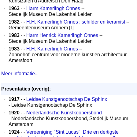
Kunstzalen d'Audretsch Den Haag
·
1963
- -
Harm Kamerlingh Onnes
--
Stedelijk Museum De Lakenhal Leiden
·
1982
- -
H.H. Kamerlingh Onnes ; schilder en keramist
--
Gemeentemuseum Arnhem [1]
·
1983
- -
Harm Henrick Kamerlingh Onnes
--
Stedelijk Museum De Lakenhal Leiden
·
1983
- -
H.H. Kamerlingh Onnes
--
Zonnehof, centrum voor moderne kunst en architectuur
Amersfoort
Meer informatie...
Presentaties (overig):
·
1917
- -
Leidse Kunstgenootschap De Sphinx
- Leidse Kunstgenootschap De Sphinx
·
1920
- -
Nederlandsche Kunstkoopersbond
- Nederlandsche Kunstkoopersbond, Stedelijk Museum
Amsterdam
·
1924
- -
Vereeniging "Sint Lucas", Drie en dertigste