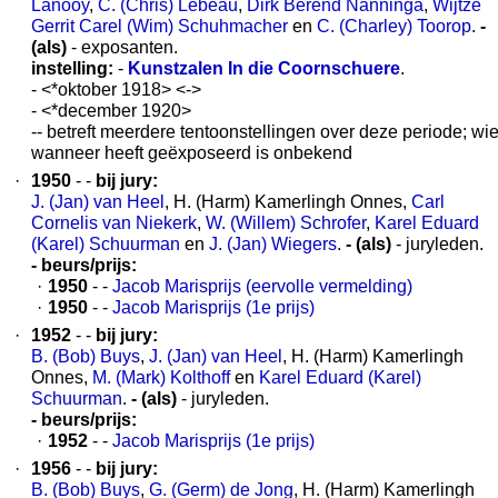
Lanooy
,
C. (Chris) Lebeau
,
Dirk Berend Nanninga
,
Wijtze
Gerrit Carel (Wim) Schuhmacher
en
C. (Charley) Toorop
.
-
(als)
- exposanten.
instelling:
-
Kunstzalen In die Coornschuere
.
- <*oktober 1918> <->
- <*december 1920>
-- betreft meerdere tentoonstellingen over deze periode; wi
wanneer heeft geëxposeerd is onbekend
·
1950
- -
bij jury:
J. (Jan) van Heel
, H. (Harm) Kamerlingh Onnes,
Carl
Cornelis van Niekerk
,
W. (Willem) Schrofer
,
Karel Eduard
(Karel) Schuurman
en
J. (Jan) Wiegers
.
- (als)
- juryleden.
- beurs/prijs:
·
1950
- -
Jacob Marisprijs (eervolle vermelding)
·
1950
- -
Jacob Marisprijs (1e prijs)
·
1952
- -
bij jury:
B. (Bob) Buys
,
J. (Jan) van Heel
, H. (Harm) Kamerlingh
Onnes,
M. (Mark) Kolthoff
en
Karel Eduard (Karel)
Schuurman
.
- (als)
- juryleden.
- beurs/prijs:
·
1952
- -
Jacob Marisprijs (1e prijs)
·
1956
- -
bij jury:
B. (Bob) Buys
,
G. (Germ) de Jong
, H. (Harm) Kamerlingh