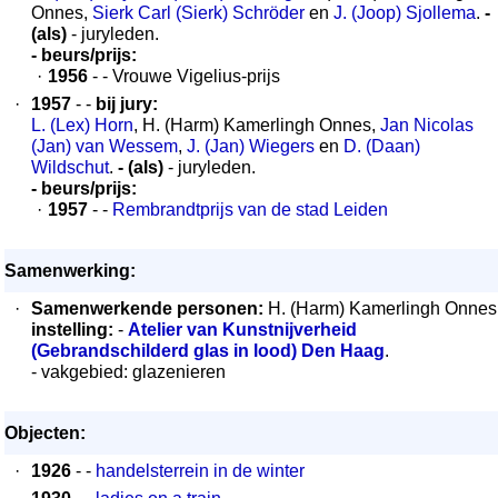
Onnes,
Sierk Carl (Sierk) Schröder
en
J. (Joop) Sjollema
.
-
(als)
- juryleden.
- beurs/prijs:
·
1956
- - Vrouwe Vigelius-prijs
·
1957
- -
bij jury:
L. (Lex) Horn
, H. (Harm) Kamerlingh Onnes,
Jan Nicolas
(Jan) van Wessem
,
J. (Jan) Wiegers
en
D. (Daan)
Wildschut
.
- (als)
- juryleden.
- beurs/prijs:
·
1957
- -
Rembrandtprijs van de stad Leiden
Samenwerking:
·
Samenwerkende personen:
H. (Harm) Kamerlingh Onnes
instelling:
-
Atelier van Kunstnijverheid
(Gebrandschilderd glas in lood) Den Haag
.
- vakgebied: glazenieren
Objecten:
·
1926
- -
handelsterrein in de winter