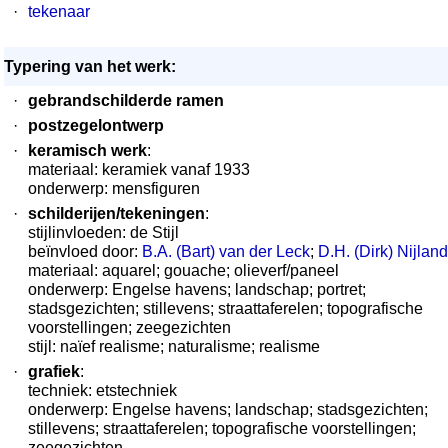
·
tekenaar
Typering van het werk:
·
gebrandschilderde ramen
·
postzegelontwerp
·
keramisch werk
:
materiaal: keramiek vanaf 1933
onderwerp: mensfiguren
·
schilderijen/tekeningen
:
stijlinvloeden: de Stijl
beïnvloed door:
B.A. (Bart) van der Leck
;
D.H. (Dirk) Nijland
materiaal: aquarel; gouache; olieverf/paneel
onderwerp: Engelse havens; landschap; portret;
stadsgezichten; stillevens; straattaferelen; topografische
voorstellingen; zeegezichten
stijl: naïef realisme; naturalisme; realisme
·
grafiek
:
techniek: etstechniek
onderwerp: Engelse havens; landschap; stadsgezichten;
stillevens; straattaferelen; topografische voorstellingen;
zeegezichten