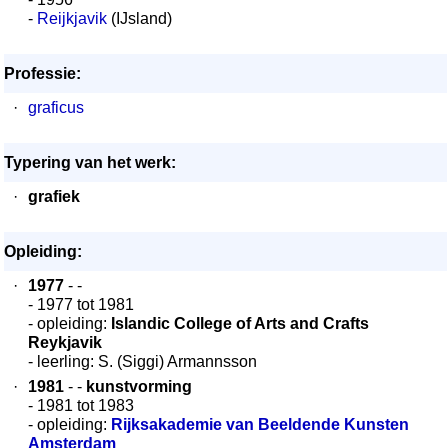
-
Reijkjavik
(IJsland)
Professie:
·
graficus
Typering van het werk:
·
grafiek
Opleiding:
·
1977
- -
- 1977 tot 1981
- opleiding:
Islandic College of Arts and Crafts
Reykjavik
- leerling: S. (Siggi) Armannsson
·
1981
- -
kunstvorming
- 1981 tot 1983
- opleiding:
Rijksakademie van Beeldende Kunsten
Amsterdam