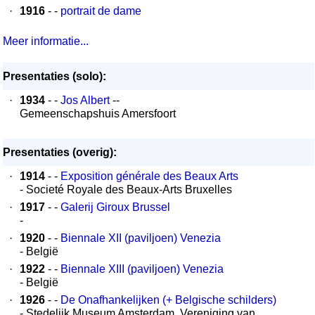
·
1916
- -
portrait de dame
Meer informatie...
Presentaties (solo):
·
1934
- -
Jos Albert
--
Gemeenschapshuis Amersfoort
Presentaties (overig):
·
1914
- -
Exposition générale des Beaux Arts
- Societé Royale des Beaux-Arts Bruxelles
·
1917
- -
Galerij Giroux Brussel
-
·
1920
- -
Biennale XII (paviljoen) Venezia
- België
·
1922
- -
Biennale XIII (paviljoen) Venezia
- België
·
1926
- -
De Onafhankelijken (+ Belgische schilders)
- Stedelijk Museum Amsterdam, Vereniging van