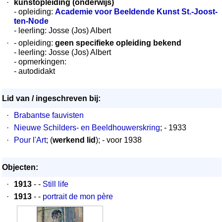
·
kunstopleiding (onderwijs)
- opleiding:
Academie voor Beeldende Kunst St.-Joost-
ten-Node
- leerling: Josse (Jos) Albert
·
- opleiding:
geen specifieke opleiding bekend
- leerling: Josse (Jos) Albert
- opmerkingen:
- autodidakt
Lid van / ingeschreven bij:
·
Brabantse fauvisten
·
Nieuwe Schilders- en Beeldhouwerskring
; - 1933
·
Pour l'Art
; (
werkend lid
); - voor 1938
Objecten:
·
1913
- -
Still life
·
1913
- -
portrait de mon père