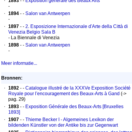
·
1893
- -
Exposition générale des Beaux Arts
-
·
1894
- -
Salon van Antwerpen
-
·
1897
- -
2. Esposizione Internazionale d'Arte della Città di
Venezia Belgio Sala B
- La Biennale di Venezia
·
1898
- -
Salon van Antwerpen
-
Meer informatie...
Bronnen:
·
1892
- -
Catalogue illustré de la XXXVe Exposition Société
Royale pour l'encouragement des Beaux-Arts à Gand
(->
pag. 29)
·
1893
- -
Exposition Générale des Beaux-Arts [Bruxelles
1893]
·
1907
- -
Thieme Becker I - Algemeines Lexikon der
bildenden Künstler von der Antike bis zur Gegenwart