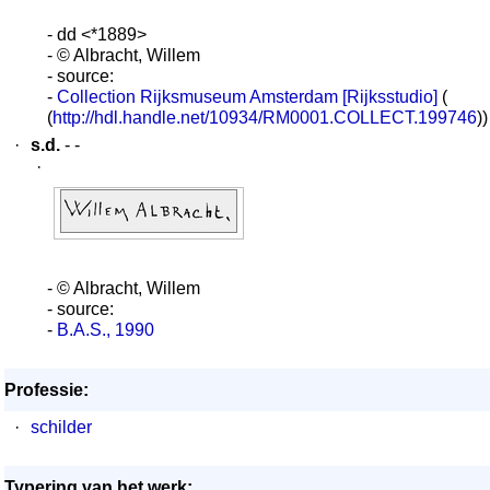
- dd <*1889>
- © Albracht, Willem
- source:
-
Collection Rijksmuseum Amsterdam [Rijksstudio]
(
(
http://hdl.handle.net/10934/RM0001.COLLECT.199746
))
·
s.d.
- -
·
- © Albracht, Willem
- source:
-
B.A.S., 1990
Professie:
·
schilder
Typering van het werk: