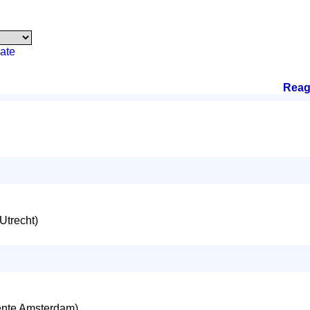
ate
Reag
trecht)
nte Amsterdam)