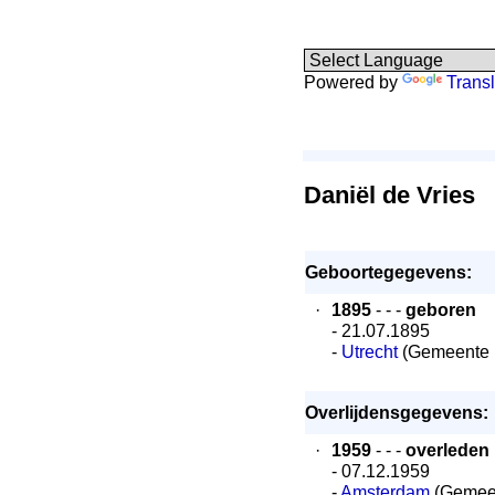
Powered by
Transl
Daniël de Vries
Geboortegegevens:
·
1895
- - -
geboren
- 21.07.1895
-
Utrecht
(Gemeente U
Overlijdensgegevens:
·
1959
- - -
overleden
- 07.12.1959
-
Amsterdam
(Gemee