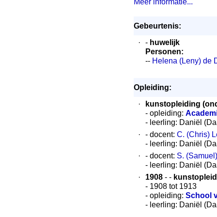
Meer informatie...
Gebeurtenis:
·
-
huwelijk
Personen:
--
Helena (Leny) de 
Opleiding:
·
kunstopleiding (ond
- opleiding:
Academi
- leerling: Daniël (D
·
- docent:
C. (Chris) 
- leerling: Daniël (D
·
- docent:
S. (Samuel
- leerling: Daniël (D
·
1908
- -
kunstopleid
- 1908 tot 1913
- opleiding:
School 
- leerling: Daniël (D