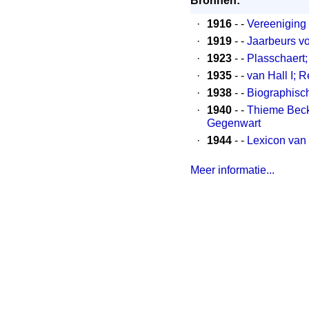
Bronnen:
·
1916
- -
Vereeniging 
·
1919
- -
Jaarbeurs vo
·
1923
- -
Plasschaert
·
1935
- -
van Hall I; 
·
1938
- -
Biographisc
·
1940
- -
Thieme Becke
Gegenwart
·
1944
- -
Lexicon van
Meer informatie...