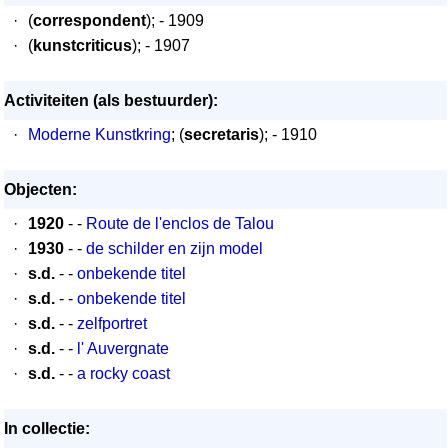
·
(
correspondent
); - 1909
·
(
kunstcriticus
); - 1907
Activiteiten (als bestuurder):
·
Moderne Kunstkring
; (
secretaris
); - 1910
Objecten:
·
1920
- -
Route de l'enclos de Talou
·
1930
- -
de schilder en zijn model
·
s.d.
- -
onbekende titel
·
s.d.
- -
onbekende titel
·
s.d.
- -
zelfportret
·
s.d.
- -
l' Auvergnate
·
s.d.
- -
a rocky coast
In collectie: