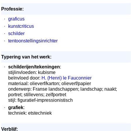
Professie:
·
graficus
·
kunstcriticus
·
schilder
·
tentoonstellingsinrichter
Typering van het werk:
·
schilderijen/tekeningen
:
stijlinvloeden: kubisme
beïnvloed door:
H. (Henri) le Fauconnier
materiaal: olieverf/karton; olieverf/papier
onderwerp: Franse landschappen; landschap; naakt;
portret; stillevens; zelfportret
stijl: figuratief-impressionistisch
·
grafiek
:
techniek: etstechniek
Verblijf: