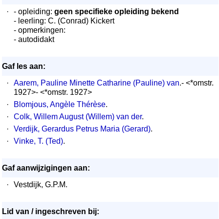
·
- opleiding:
geen specifieke opleiding bekend
- leerling: C. (Conrad) Kickert
- opmerkingen:
- autodidakt
Gaf les aan:
·
Aarem, Pauline Minette Catharine (Pauline) van
.- <*omstr.
1927>- <*omstr. 1927>
·
Blomjous, Angèle Thérèse
.
·
Colk, Willem August (Willem) van der
.
·
Verdijk, Gerardus Petrus Maria (Gerard)
.
·
Vinke, T. (Ted)
.
Gaf aanwijzigingen aan:
·
Vestdijk, G.P.M.
Lid van / ingeschreven bij: