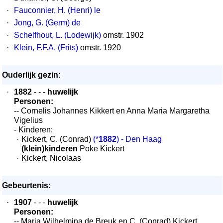
·
Fauconnier, H. (Henri) le
·
Jong, G. (Germ) de
·
Schelfhout, L. (Lodewijk)
omstr. 1902
·
Klein, F.F.A. (Frits)
omstr. 1920
Ouderlijk gezin:
·
1882
- - -
huwelijk
Personen:
-- Cornelis Johannes Kikkert en Anna Maria Margaretha
Vigelius
- Kinderen:
·
Kickert, C. (Conrad)
(*
1882
) - Den Haag
(klein)kinderen
Poke Kickert
·
Kickert, Nicolaas
Gebeurtenis:
·
1907
- - -
huwelijk
Personen:
-- Maria Wilhelmina de Breuk en C. (Conrad) Kickert