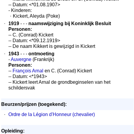
-- Datum: <*01.08.1907>
- Kinderen:
·
Kickert, Aleyda (Poke)
·
1919
- - -
naamswijziging bij Koninklijk Besluit
Personen:
-- C. (Conrad) Kickert
-- Datum: <*09.12.1919>
-- De naam Kikkert is gewijzigd in Kickert
·
1943
- - -
ontmoeting
-
Auvergne
(Frankrijk)
Personen:
--
François Arnal
en C. (Conrad) Kickert
-- Datum: <*1943>
-- Kickert leert Arnal de grondbeginselen van het
schildersvak
Beurzen/prijzen (toegekend):
·
Ordre de la Légion d'Honneur (chevalier)
Opleiding: