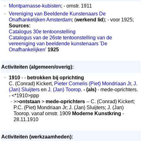
·
Montparnasse-kubisten
; - omstr. 1911
·
Vereniging van Beeldende Kunstenaars De
Onafhankelijken Amsterdam
; (
werkend lid
); - voor 1925;
Sources:
Catalogus 30e tentoonstelling
Catalogus van de 26ste tentoonstelling van de
vereeniging van beeldende kunstenaars 'De
Onafhankelijken'
1925
Activiteiten (algemeen/overig):
·
1910
- -
betrokken bij oprichting
C. (Conrad) Kickert,
Pieter Cornelis (Piet) Mondriaan Jr
,
J.
(Jan) Sluijters
en
J. (Jan) Toorop
.
- (als)
- mede-oprichters.
- <*1910>ppp
·
>>
ontstaan
>
mede-oprichters
-- C. (Conrad) Kickert;
P.C. (Piet) Mondriaan Jr; J. (Jan) Sluijters; J. (Jan)
Toorop. vanaf omstr. 1909
Moderne Kunstkring
-
28.11.1910
Activiteiten (werkzaamheden):