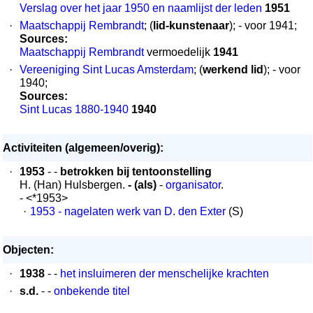
Verslag over het jaar 1950 en naamlijst der leden
1951
·
Maatschappij Rembrandt
; (
lid-kunstenaar
); - voor 1941;
Sources:
Maatschappij Rembrandt
vermoedelijk
1941
·
Vereeniging Sint Lucas Amsterdam
; (
werkend lid
); - voor
1940;
Sources:
Sint Lucas 1880-1940
1940
Activiteiten (algemeen/overig):
·
1953
- -
betrokken bij tentoonstelling
H. (Han) Hulsbergen.
- (als)
-
organisator
.
- <*1953>
·
1953 - nagelaten werk van D. den Exter
(S)
Objecten:
·
1938
- -
het insluimeren der menschelijke krachten
·
s.d.
- -
onbekende titel