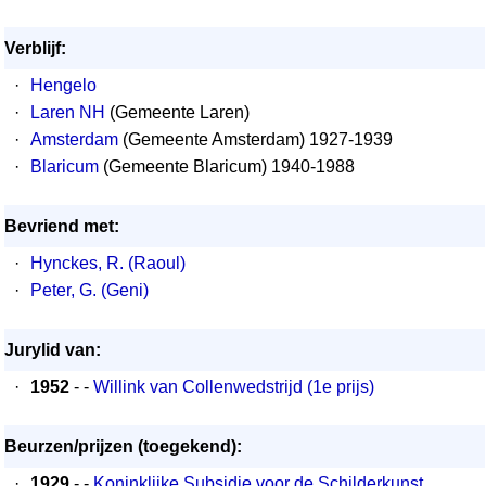
Verblijf:
·
Hengelo
·
Laren NH
(Gemeente Laren)
·
Amsterdam
(Gemeente Amsterdam) 1927-1939
·
Blaricum
(Gemeente Blaricum) 1940-1988
Bevriend met:
·
Hynckes, R. (Raoul)
·
Peter, G. (Geni)
Jurylid van:
·
1952
- -
Willink van Collenwedstrijd (1e prijs)
Beurzen/prijzen (toegekend):
·
1929
- -
Koninklijke Subsidie voor de Schilderkunst