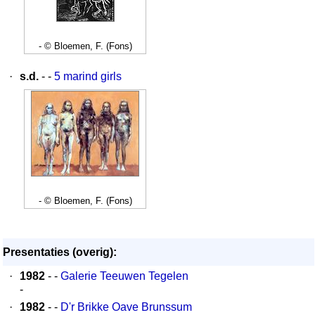
- © Bloemen, F. (Fons)
·
s.d.
- -
5 marind girls
- © Bloemen, F. (Fons)
Presentaties (overig):
·
1982
- -
Galerie Teeuwen Tegelen
-
·
1982
- -
D'r Brikke Oave Brunssum