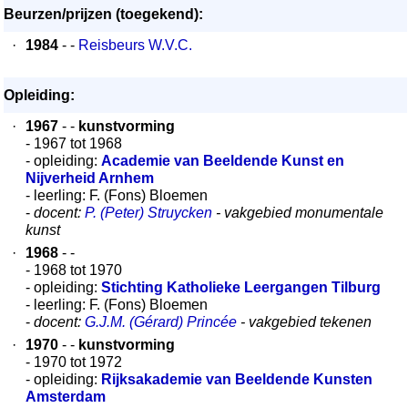
Beurzen/prijzen (toegekend):
·
1984
- -
Reisbeurs W.V.C.
Opleiding:
·
1967
- -
kunstvorming
- 1967 tot 1968
- opleiding:
Academie van Beeldende Kunst en
Nijverheid Arnhem
- leerling: F. (Fons) Bloemen
-
docent:
P. (Peter) Struycken
- vakgebied monumentale
kunst
·
1968
- -
- 1968 tot 1970
- opleiding:
Stichting Katholieke Leergangen Tilburg
- leerling: F. (Fons) Bloemen
-
docent:
G.J.M. (Gérard) Princée
- vakgebied tekenen
·
1970
- -
kunstvorming
- 1970 tot 1972
- opleiding:
Rijksakademie van Beeldende Kunsten
Amsterdam