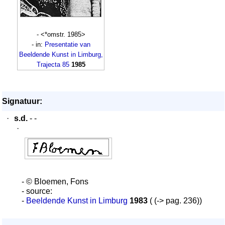
- <*omstr. 1985>
- in:
Presentatie van
Beeldende Kunst in Limburg,
Trajecta 85
1985
Signatuur:
·
s.d.
- -
·
- © Bloemen, Fons
- source:
-
Beeldende Kunst in Limburg
1983
( (-> pag. 236))