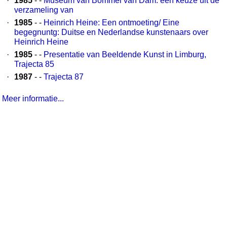
·
1985
- -
Museum van Bommel van Dam: een keuze uit de
verzameling van
·
1985
- -
Heinrich Heine: Een ontmoeting/ Eine
begegnuntg: Duitse en Nederlandse kunstenaars over
Heinrich Heine
·
1985
- -
Presentatie van Beeldende Kunst in Limburg,
Trajecta 85
·
1987
- -
Trajecta 87
Meer informatie...