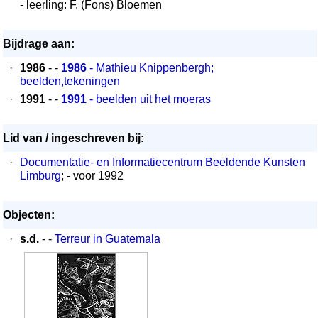
- leerling: F. (Fons) Bloemen
Bijdrage aan:
·
1986
- -
1986
- Mathieu Knippenbergh;
beelden,tekeningen
·
1991
- -
1991
- beelden uit het moeras
Lid van / ingeschreven bij:
·
Documentatie- en Informatiecentrum Beeldende Kunsten
Limburg
; - voor 1992
Objecten:
·
s.d.
- -
Terreur in Guatemala