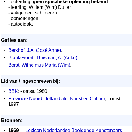
·
- opleiding:
geen specifieke opleiding bekend
- leerling: Willem (Wim) Duller
- vakgebied: schilderen
- opmerkingen:
- autodidakt
Gaf les aan:
·
Berkhof, J.A. (José Anne)
.
·
Blankevoort - Buisman, A. (Anke)
.
·
Borst, Wilhelmus Maria (Wim)
.
Lid van / ingeschreven bij:
·
BBK
; - omstr. 1980
·
Provincie Noord-Holland afd. Kunst en Cultuur
; - omstr.
1997
Bronnen:
·
1969
- -
Lexicon Nederlandse Beeldende Kunstenaars