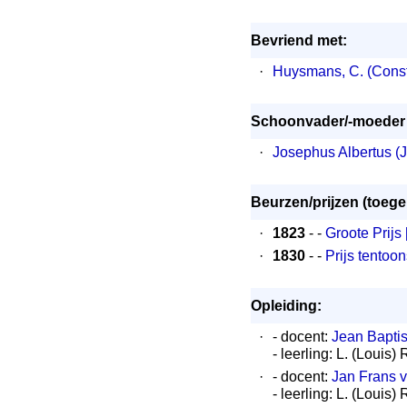
Bevriend met:
·
Huysmans, C. (Const
Schoonvader/-moeder
·
Josephus Albertus (J
Beurzen/prijzen (toeg
·
1823
- -
Groote Prijs
·
1830
- -
Prijs tentoo
Opleiding:
·
- docent:
Jean Bapti
- leerling: L. (Louis)
·
- docent:
Jan Frans 
- leerling: L. (Louis)