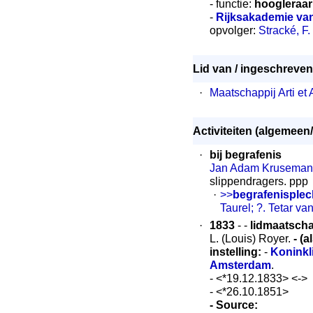
- functie:
hoogleraar
-
Rijksakademie va
opvolger:
Stracké, F.
Lid van / ingeschreven 
·
Maatschappij Arti et
Activiteiten (algemeen/
·
bij begrafenis
Jan Adam Kruseman
slippendragers. ppp
·
>>
begrafenisplec
Taurel; ?. Tetar van
·
1833
- -
lidmaatsch
L. (Louis) Royer.
- (a
instelling:
-
Koninkl
Amsterdam
.
- <*19.12.1833> <->
- <*26.10.1851>
- Source: