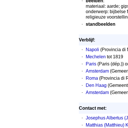
·
beelden
:
materiaal: aarde; gips
onderwerp: bijbelse f
religieuze voorstell
·
standbeelden
Verblijf:
·
Napoli
(Provincia di 
·
Mechelen
tot 1819
·
Paris
(Paris (dép.)) 
·
Amsterdam
(Gemeen
·
Roma
(Provincia di
·
Den Haag
(Gemeente
·
Amsterdam
(Gemeent
Contact met:
·
Josephus Albertus (J
·
Matthias (Matthieu) 