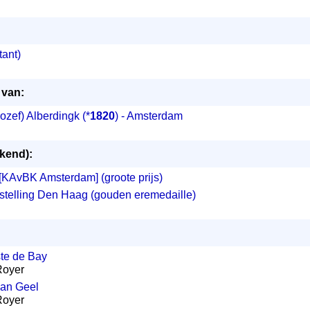
ant)
 van:
ozef) Alberdingk
(*
1820
) - Amsterdam
ekend):
 [KAvBK Amsterdam] (groote prijs)
nstelling Den Haag (gouden eremedaille)
ste de Bay
 Royer
van Geel
 Royer