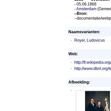
- 05.06.1868
-
Amsterdam
(Gemee
--Bron:
--documentatie/webp
Naamsvarianten:
·
Royer, Ludovicus
Web:
·
http://fr.wikipedia.o
·
http://www.dbnl.or
Afbeelding:
·