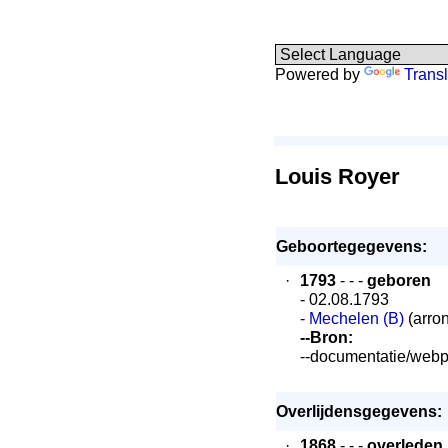
Powered by
Transl
Louis Royer
Geboortegegevens:
·
1793
- - -
geboren
- 02.08.1793
-
Mechelen (B)
(arro
--Bron:
--documentatie/webp
Overlijdensgegevens:
·
1868
- - -
overleden