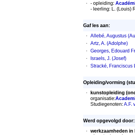
·
- opleiding:
Académi
- leerling: L. (Louis)
Gaf les aan:
·
Allebé, Augustus (Au
·
Artz, A. (Adolphe)
·
Georges, Edouard F
·
Israels, J. (Josef)
·
Stracké, Franciscus
Opleiding/vorming (st
·
kunstopleiding (ond
organisatie:
Academi
Studiegenoten:
A.F.
Werd opgevolgd door:
·
werkzaamheden in 