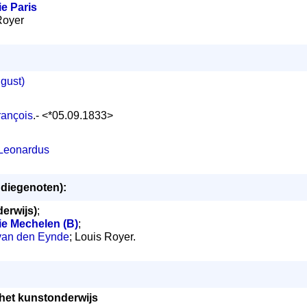
e Paris
 Royer
gust)
rançois
.- <*05.09.1833>
 Leonardus
udiegenoten):
erwijs)
;
e Mechelen (B)
;
 van den Eynde
; Louis Royer.
het kunstonderwijs