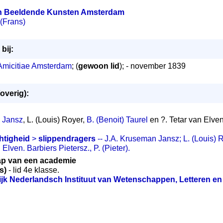
n Beeldende Kunsten Amsterdam
 (Frans)
bij:
 Amicitiae Amsterdam
; (
gewoon lid
); - november 1839
overig):
 Jansz
, L. (Louis) Royer,
B. (Benoit) Taurel
en ?. Tetar van Elve
htigheid
>
slippendragers
-- J.A. Kruseman Jansz; L. (Louis) R
 Elven. Barbiers Pietersz., P. (Pieter).
ap van een academie
ls)
- lid 4e klasse.
ijk Nederlandsch Instituut van Wetenschappen, Letteren 