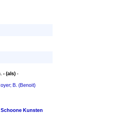
n.
- (als)
-
oyer; B. (Benoit)
en Schoone Kunsten