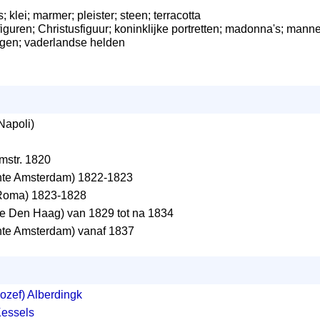
; klei; marmer; pleister; steen; terracotta
iguren; Christusfiguur; koninklijke portretten; madonna's; mannen
ingen; vaderlandse helden
Napoli)
omstr. 1820
te Amsterdam) 1822-1823
 Roma) 1823-1828
 Den Haag) van 1829 tot na 1834
e Amsterdam) vanaf 1837
ozef) Alberdingk
Kessels