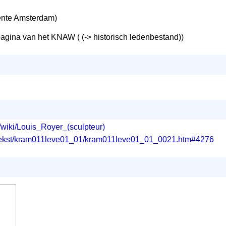
nte Amsterdam)
agina van het KNAW ( (-> historisch ledenbestand))
rg/wiki/Louis_Royer_(sculpteur)
g/tekst/kram011leve01_01/kram011leve01_01_0021.htm#4276