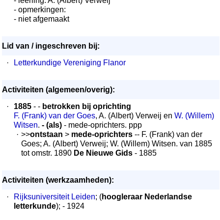
- leerling: A. (Albert) Verweij
- opmerkingen:
- niet afgemaakt
Lid van / ingeschreven bij:
·
Letterkundige Vereniging Flanor
Activiteiten (algemeen/overig):
·
1885
- -
betrokken bij oprichting
F. (Frank) van der Goes
, A. (Albert) Verweij en
W. (Willem)
Witsen
.
- (als)
- mede-oprichters. ppp
·
>>
ontstaan
>
mede-oprichters
-- F. (Frank) van der
Goes; A. (Albert) Verweij; W. (Willem) Witsen. van 1885
tot omstr. 1890
De Nieuwe Gids
- 1885
Activiteiten (werkzaamheden):
·
Rijksuniversiteit Leiden
; (
hoogleraar Nederlandse
letterkunde
); - 1924