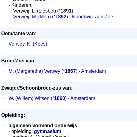
- Kinderen:
·
Verweij, L. (Liesbet) (*
1891
)
·
Verweij, M. (Mea)
(*
1892
) - Noordwijk aan Zee
Oom/tante van:
·
Verwey, K. (Kees)
Broer/Zus van:
·
M. (Margaretha) Verwey
(*
1867
) - Amsterdam
Zwager/Schoonbroer,-zus van:
·
W. (Willem) Witsen
(*
1860
) - Amsterdam
Opleiding:
·
algemeen vormend onderwijs
- opleiding:
gymnasium