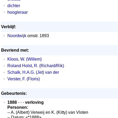
·
dichter
·
hoogleraar
Verblijf:
·
Noordwijk
omstr. 1893
Bevriend met:
·
Kloos, W. (Willem)
·
Roland Holst, R. (Richard/Rik)
·
Schalk, H.A.G. (Jet) van der
·
Verster, F. (Floris)
Gebeurtenis:
·
1888
- - -
verloving
Personen:
-- A. (Albert) Verweij en K. (Kitty) van Vloten
-- Datum: <*1888>