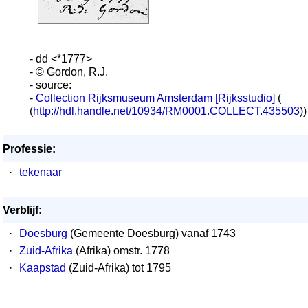
- dd <*1777>
- © Gordon, R.J.
- source:
-
Collection Rijksmuseum Amsterdam [Rijksstudio]
(
(
http://hdl.handle.net/10934/RM0001.COLLECT.435503
))
Professie:
·
tekenaar
Verblijf:
·
Doesburg
(Gemeente Doesburg) vanaf 1743
·
Zuid-Afrika
(Afrika) omstr. 1778
·
Kaapstad
(Zuid-Afrika) tot 1795