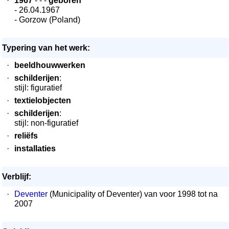
·
1967
- - -
geboren
- 26.04.1967
- Gorzow (Poland)
Typering van het werk:
·
beeldhouwwerken
·
schilderijen
:
stijl: figuratief
·
textielobjecten
·
schilderijen
:
stijl: non-figuratief
·
reliëfs
·
installaties
Verblijf:
·
Deventer
(Municipality of Deventer) van voor 1998 tot na
2007