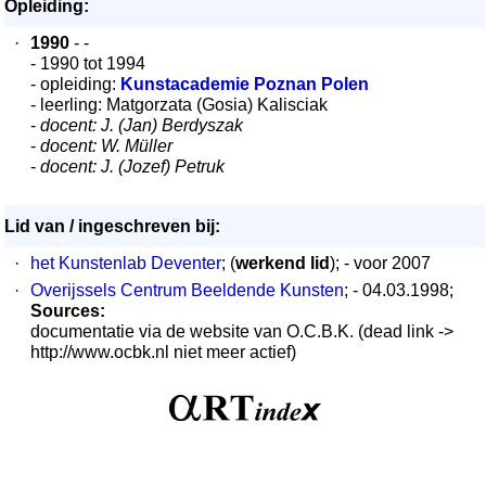
Opleiding:
·
1990
- -
- 1990 tot 1994
- opleiding:
Kunstacademie Poznan Polen
- leerling: Matgorzata (Gosia) Kalisciak
-
docent: J. (Jan) Berdyszak
-
docent: W. Müller
-
docent: J. (Jozef) Petruk
Lid van / ingeschreven bij:
·
het Kunstenlab Deventer
; (
werkend lid
); - voor 2007
·
Overijssels Centrum Beeldende Kunsten
; - 04.03.1998;
Sources:
documentatie via de website van O.C.B.K. (dead link ->
http://www.ocbk.nl niet meer actief)