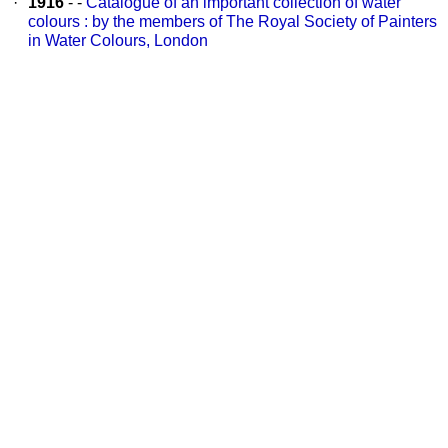
·
1916
- -
Catalogue of an important collection of water
colours : by the members of The Royal Society of Painters
in Water Colours, London