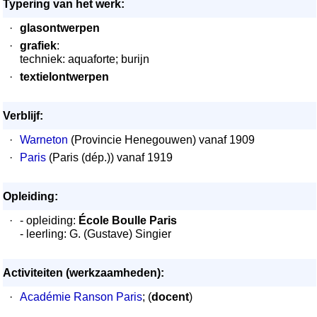
Typering van het werk:
·
glasontwerpen
·
grafiek
:
techniek: aquaforte; burijn
·
textielontwerpen
Verblijf:
·
Warneton
(Provincie Henegouwen) vanaf 1909
·
Paris
(Paris (dép.)) vanaf 1919
Opleiding:
·
- opleiding:
École Boulle Paris
- leerling: G. (Gustave) Singier
Activiteiten (werkzaamheden):
·
Académie Ranson Paris
; (
docent
)