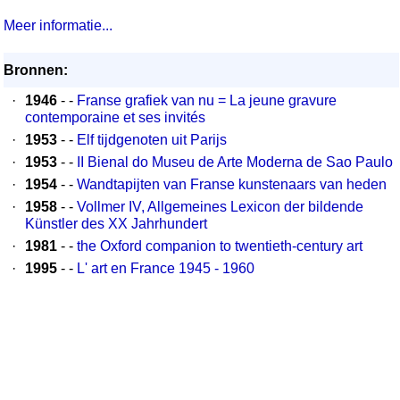
Meer informatie...
Bronnen:
·
1946
- -
Franse grafiek van nu = La jeune gravure
contemporaine et ses invités
·
1953
- -
Elf tijdgenoten uit Parijs
·
1953
- -
II Bienal do Museu de Arte Moderna de Sao Paulo
·
1954
- -
Wandtapijten van Franse kunstenaars van heden
·
1958
- -
Vollmer IV, Allgemeines Lexicon der bildende
Künstler des XX Jahrhundert
·
1981
- -
the Oxford companion to twentieth-century art
·
1995
- -
L' art en France 1945 - 1960