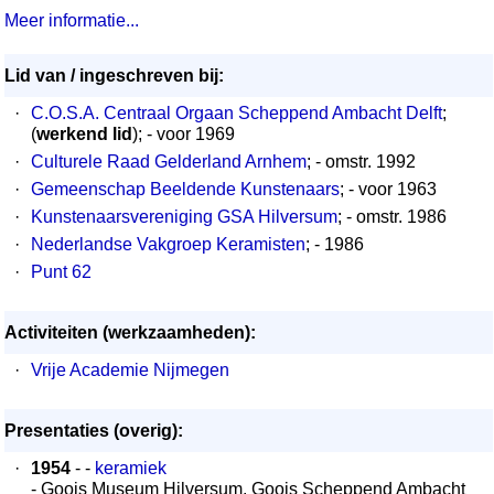
Meer informatie...
Lid van / ingeschreven bij:
·
C.O.S.A. Centraal Orgaan Scheppend Ambacht Delft
;
(
werkend lid
); - voor 1969
·
Culturele Raad Gelderland Arnhem
; - omstr. 1992
·
Gemeenschap Beeldende Kunstenaars
; - voor 1963
·
Kunstenaarsvereniging GSA Hilversum
; - omstr. 1986
·
Nederlandse Vakgroep Keramisten
; - 1986
·
Punt 62
Activiteiten (werkzaamheden):
·
Vrije Academie Nijmegen
Presentaties (overig):
·
1954
- -
keramiek
- Goois Museum Hilversum, Goois Scheppend Ambacht