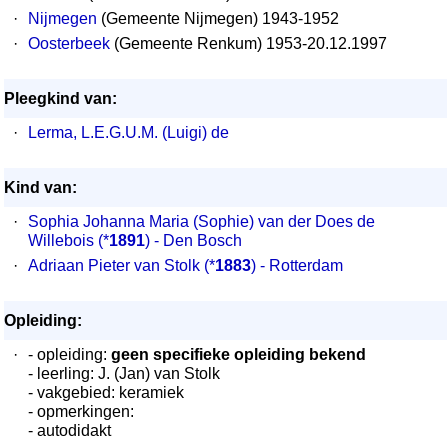
·
Nijmegen
(Gemeente Nijmegen) 1943-1952
·
Oosterbeek
(Gemeente Renkum) 1953-20.12.1997
Pleegkind van:
·
Lerma, L.E.G.U.M. (Luigi) de
Kind van:
·
Sophia Johanna Maria (Sophie) van der Does de
Willebois
(*
1891
) - Den Bosch
·
Adriaan Pieter van Stolk
(*
1883
) - Rotterdam
Opleiding:
·
- opleiding:
geen specifieke opleiding bekend
- leerling: J. (Jan) van Stolk
- vakgebied: keramiek
- opmerkingen:
- autodidakt