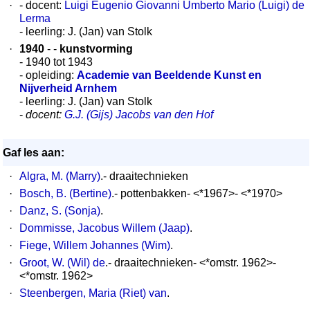
·
- docent:
Luigi Eugenio Giovanni Umberto Mario (Luigi) de
Lerma
- leerling: J. (Jan) van Stolk
·
1940
- -
kunstvorming
- 1940 tot 1943
- opleiding:
Academie van Beeldende Kunst en
Nijverheid Arnhem
- leerling: J. (Jan) van Stolk
-
docent:
G.J. (Gijs) Jacobs van den Hof
Gaf les aan:
·
Algra, M. (Marry)
.- draaitechnieken
·
Bosch, B. (Bertine)
.- pottenbakken- <*1967>- <*1970>
·
Danz, S. (Sonja)
.
·
Dommisse, Jacobus Willem (Jaap)
.
·
Fiege, Willem Johannes (Wim)
.
·
Groot, W. (Wil) de
.- draaitechnieken- <*omstr. 1962>-
<*omstr. 1962>
·
Steenbergen, Maria (Riet) van
.