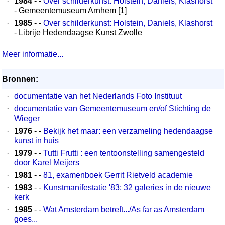
·
1984
- -
Over schilderkunst: Holstein, Daniëls, Klashorst
- Gemeentemuseum Arnhem [1]
·
1985
- -
Over schilderkunst: Holstein, Daniels, Klashorst
- Librije Hedendaagse Kunst Zwolle
Meer informatie...
Bronnen:
·
documentatie van het Nederlands Foto Instituut
·
documentatie van Gemeentemuseum en/of Stichting de
Wieger
·
1976
- -
Bekijk het maar: een verzameling hedendaagse
kunst in huis
·
1979
- -
Tutti Frutti : een tentoonstelling samengesteld
door Karel Meijers
·
1981
- -
81, examenboek Gerrit Rietveld academie
·
1983
- -
Kunstmanifestatie '83; 32 galeries in de nieuwe
kerk
·
1985
- -
Wat Amsterdam betreft.../As far as Amsterdam
goes...