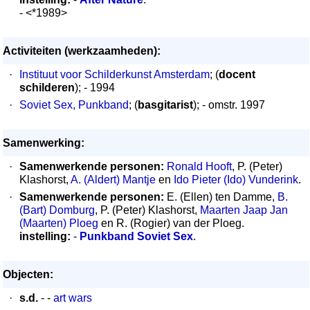
- <*1989>
Activiteiten (werkzaamheden):
·
Instituut voor Schilderkunst Amsterdam
; (
docent
schilderen
); - 1994
·
Soviet Sex, Punkband
; (
basgitarist
); - omstr. 1997
Samenwerking:
·
Samenwerkende personen:
Ronald Hooft
, P. (Peter)
Klashorst,
A. (Aldert) Mantje
en
Ido Pieter (Ido) Vunderink
.
·
Samenwerkende personen:
E. (Ellen) ten Damme,
B.
(Bart) Domburg
, P. (Peter) Klashorst,
Maarten Jaap Jan
(Maarten) Ploeg
en R. (Rogier) van der Ploeg.
instelling:
-
Punkband Soviet Sex
.
Objecten:
·
s.d.
- -
art wars