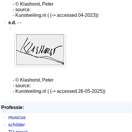
- © Klashorst, Peter
- source:
- Kunstveiling.nl ( (-> accessed 04-2023))
·
s.d.
- -
·
- © Klashorst, Peter
- source:
- Kunstveiling.nl ( (-> accessed 26-05-2025))
Professie:
·
musicus
·
schilder