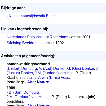
Bijdrage aan:
·
- Kunstenaarstijdschrift Blind
Lid van / ingeschreven bij:
·
Nederlands Foto Instituut Rotterdam
; - omstr. 2001
·
Stichting Beeldrecht
; - omstr. 1992
Activiteiten (algemeen/overig):
·
samenwerkingsverband
B. (Bart) Domburg
,
A. (Aad) Donker
,
G. (Gijs) Donker
,
J.
(Justus) Donker
,
J.M. (Jurriaan) van Hall
, P. (Peter)
Klashorst en
Ernst Arwin (Ernst) Voss
.
instelling:
-
After Nature
.
·
1989
- -
-
B. (Bart) Domburg
J.M. (Jurriaan) van Hall
en P. (Peter) Klashorst.
- (als)
-
oprichters.
instelling:
-
After Nature
.