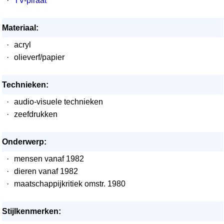
·
TV-piraat
Materiaal:
·
acryl
·
olieverf/papier
Technieken:
·
audio-visuele technieken
·
zeefdrukken
Onderwerp:
·
mensen vanaf 1982
·
dieren vanaf 1982
·
maatschappijkritiek omstr. 1980
Stijlkenmerken: