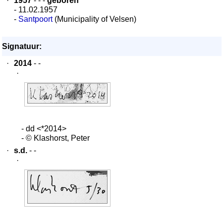
·
1957
- - -
geboren
- 11.02.1957
-
Santpoort
(Municipality of Velsen)
Signatuur:
·
2014
- -
·
- dd <*2014>
- © Klashorst, Peter
·
s.d.
- -
·