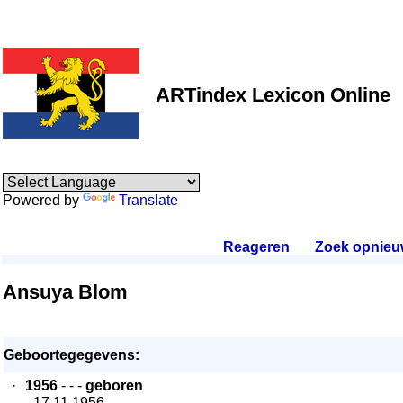
ARTindex Lexicon Online
Powered by
Translate
Reageren
.
Zoek opnieu
Ansuya Blom
Geboortegegevens:
·
1956
- - -
geboren
- 17.11.1956