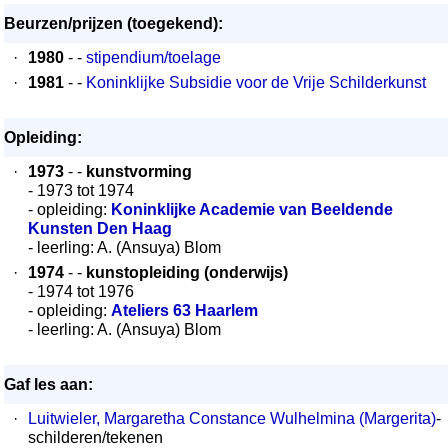
Beurzen/prijzen (toegekend):
·
1980
- -
stipendium/toelage
·
1981
- -
Koninklijke Subsidie voor de Vrije Schilderkunst
Opleiding:
·
1973
- -
kunstvorming
- 1973 tot 1974
- opleiding:
Koninklijke Academie van Beeldende
Kunsten Den Haag
- leerling: A. (Ansuya) Blom
·
1974
- -
kunstopleiding (onderwijs)
- 1974 tot 1976
- opleiding:
Ateliers 63 Haarlem
- leerling: A. (Ansuya) Blom
Gaf les aan:
·
Luitwieler, Margaretha Constance Wulhelmina (Margerita)
-
schilderen/tekenen