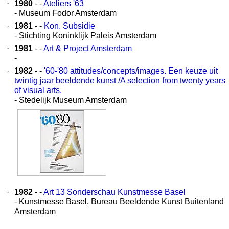
·
1980
- -
Ateliers '63
- Museum Fodor Amsterdam
·
1981
- -
Kon. Subsidie
- Stichting Koninklijk Paleis Amsterdam
·
1981
- -
Art & Project Amsterdam
-
·
1982
- -
'60-'80 attitudes/concepts/images. Een keuze uit
twintig jaar beeldende kunst /A selection from twenty years
of visual arts.
- Stedelijk Museum Amsterdam
·
1982
- -
Art 13 Sonderschau Kunstmesse Basel
- Kunstmesse Basel, Bureau Beeldende Kunst Buitenland
Amsterdam