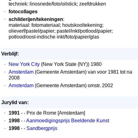
techniek: linosnede/foto/oilstick; zeefdrukken
·
fotocollages
·
schilderijen/tekeningen
:
materiaal: fotomateriaal; houtskooltekening;
olieverf/pastel/papier; pastel/inkt/potlood/papier;
potlood/oost-indische inkt/foto/papier/glas
Verblijf:
·
New York City
(New York State (NY)) 1980
·
Amsterdam
(Gemeente Amsterdam) van voor 1981 tot na
2008
·
Amsterdam
(Gemeente Amsterdam) omstr. 2002
Jurylid van:
·
1991
- - Prix de Rome [Amsterdam]
·
1998
- -
Aanmoedigingsprijs Beeldende Kunst
·
1998
- -
Sandbergprijs