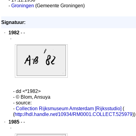
-
Groningen
(Gemeente Groningen)
Signatuur:
·
1982
- -
·
- dd <*1982>
- © Blom, Ansuya
- source:
-
Collection Rijksmuseum Amsterdam [Rijksstudio]
(
(
http://hdl.handle.net/10934/RM0001.COLLECT.525979
))
·
1985
- -
·