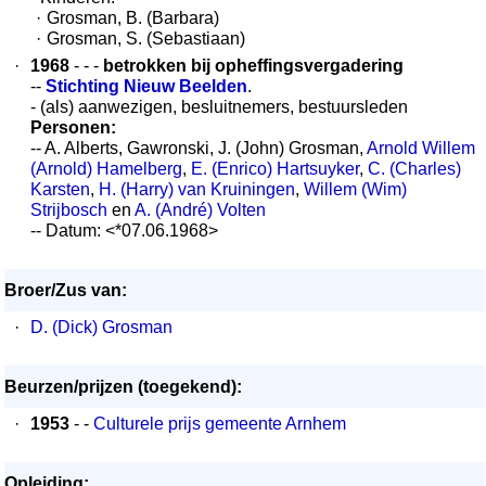
·
Grosman, B. (Barbara)
·
Grosman, S. (Sebastiaan)
·
1968
- - -
betrokken bij opheffingsvergadering
--
Stichting Nieuw Beelden
.
- (als) aanwezigen, besluitnemers, bestuursleden
Personen:
-- A. Alberts, Gawronski, J. (John) Grosman,
Arnold Willem
(Arnold) Hamelberg
,
E. (Enrico) Hartsuyker
,
C. (Charles)
Karsten
,
H. (Harry) van Kruiningen
,
Willem (Wim)
Strijbosch
en
A. (André) Volten
-- Datum: <*07.06.1968>
Broer/Zus van:
·
D. (Dick) Grosman
Beurzen/prijzen (toegekend):
·
1953
- -
Culturele prijs gemeente Arnhem
Opleiding: