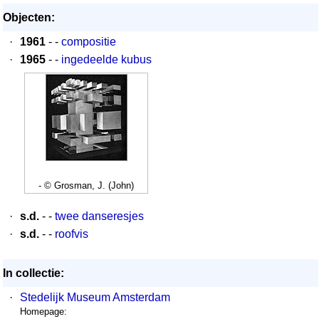
Objecten:
·
1961
- -
compositie
·
1965
- -
ingedeelde kubus
- © Grosman, J. (John)
·
s.d.
- -
twee danseresjes
·
s.d.
- -
roofvis
In collectie:
·
Stedelijk Museum Amsterdam
Homepage: