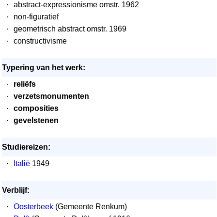
·
abstract-expressionisme omstr. 1962
·
non-figuratief
·
geometrisch abstract omstr. 1969
·
constructivisme
Typering van het werk:
·
reliëfs
·
verzetsmonumenten
·
composities
·
gevelstenen
Studiereizen:
·
Italië
1949
Verblijf:
·
Oosterbeek
(Gemeente Renkum)