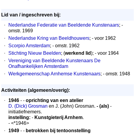
Lid van / ingeschreven bij:
·
Nederlandse Federatie van Beeldende Kunstenaars
; -
omstr. 1969
·
Nederlandse Kring van Beeldhouwers
; - voor 1962
·
Scorpio Amsterdam
; - omstr. 1962
·
Stichting Nieuw Beelden
; (
werkend lid
); - voor 1964
·
Vereniging van Beeldende Kunstenaars De
Onafhankelijken Amsterdam
·
Werkgemeenschap Arnhemse Kunstenaars
; - omstr. 1948
Activiteiten (algemeen/overig):
·
1946
- -
oprichting van een atelier
D. (Dick) Grosman
en J. (John) Grosman.
- (als)
-
initiatiefnemers.
instelling:
-
Kunstgieterij Arnhem
.
- <*1946>
·
1949
- -
betrokken bij tentoonstelling