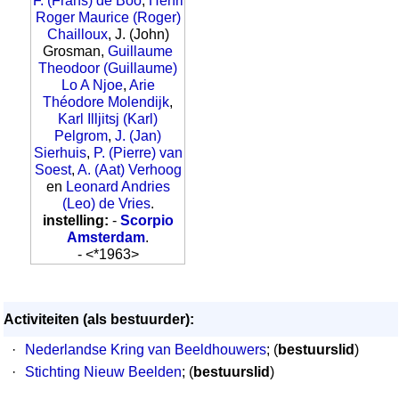
F. (Frans) de Boo
,
Henri
Roger Maurice (Roger)
Chailloux
, J. (John)
Grosman,
Guillaume
Theodoor (Guillaume)
Lo A Njoe
,
Arie
Théodore Molendijk
,
Karl Illjitsj (Karl)
Pelgrom
,
J. (Jan)
Sierhuis
,
P. (Pierre) van
Soest
,
A. (Aat) Verhoog
en
Leonard Andries
(Leo) de Vries
.
instelling:
-
Scorpio
Amsterdam
.
- <*1963>
Activiteiten (als bestuurder):
·
Nederlandse Kring van Beeldhouwers
; (
bestuurslid
)
·
Stichting Nieuw Beelden
; (
bestuurslid
)