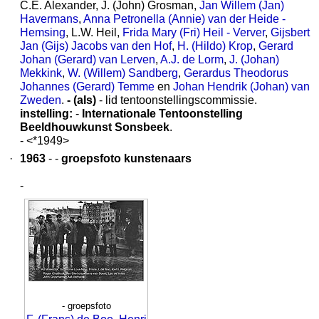
C.E. Alexander, J. (John) Grosman,
Jan Willem (Jan)
Havermans
,
Anna Petronella (Annie) van der Heide -
Hemsing
, L.W. Heil,
Frida Mary (Fri) Heil - Verver
,
Gijsbert
Jan (Gijs) Jacobs van den Hof
,
H. (Hildo) Krop
,
Gerard
Johan (Gerard) van Lerven
,
A.J. de Lorm
,
J. (Johan)
Mekkink
,
W. (Willem) Sandberg
,
Gerardus Theodorus
Johannes (Gerard) Temme
en
Johan Hendrik (Johan) van
Zweden
.
- (als)
- lid tentoonstellingscommissie.
instelling:
-
Internationale Tentoonstelling
Beeldhouwkunst Sonsbeek
.
- <*1949>
·
1963
- -
groepsfoto kunstenaars
-
- groepsfoto