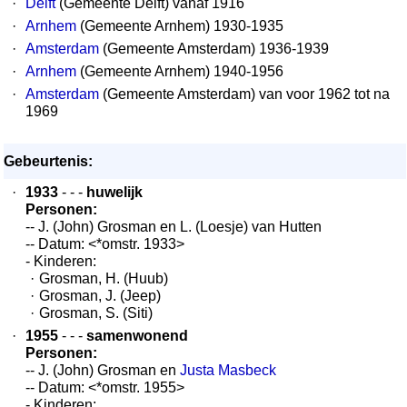
·
Delft
(Gemeente Delft) vanaf 1916
·
Arnhem
(Gemeente Arnhem) 1930-1935
·
Amsterdam
(Gemeente Amsterdam) 1936-1939
·
Arnhem
(Gemeente Arnhem) 1940-1956
·
Amsterdam
(Gemeente Amsterdam) van voor 1962 tot na
1969
Gebeurtenis:
·
1933
- - -
huwelijk
Personen:
-- J. (John) Grosman en L. (Loesje) van Hutten
-- Datum: <*omstr. 1933>
- Kinderen:
·
Grosman, H. (Huub)
·
Grosman, J. (Jeep)
·
Grosman, S. (Siti)
·
1955
- - -
samenwonend
Personen:
-- J. (John) Grosman en
Justa Masbeck
-- Datum: <*omstr. 1955>
- Kinderen: