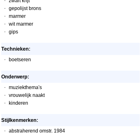
·
zwart krijt
·
gepolijst brons
·
marmer
·
wit marmer
·
gips
Technieken:
·
boetseren
Onderwerp:
·
muziekthema's
·
vrouwelijk naakt
·
kinderen
Stijlkenmerken:
·
abstraherend omstr. 1984