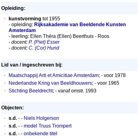
Opleiding:
·
kunstvorming
tot 1955
- opleiding:
Rijksakademie van Beeldende Kunsten
Amsterdam
- leerling: Ellen Théra (Ellen) Beerthuis - Roos
-
docent:
P. (Piet) Esser
-
docent:
C. (Cor) Hund
Lid van / ingeschreven bij:
·
Maatschappij Arti et Amicitiae Amsterdam
; - voor 1978
·
Nederlandse Kring van Beeldhouwers
; - voor 1965
·
Stichting Beeldrecht
; - vanaf omstr. 1993
Objecten:
·
s.d.
- -
Niels Holgerson
·
s.d.
- -
model Truus Trompert
·
s.d.
- -
onbekende titel