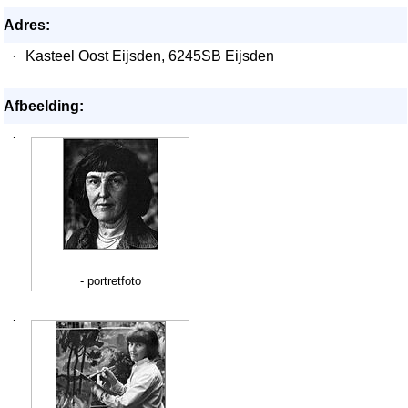
Adres:
·
Kasteel Oost Eijsden, 6245SB Eijsden
Afbeelding:
·
- portretfoto
·