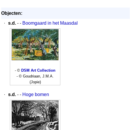
Objecten:
·
s.d.
- -
Boomgaard in het Maasdal
- ©
DSM Art Collection
- © Goudriaan, J.M.A.
(Jopie)
·
s.d.
- -
Hoge bomen