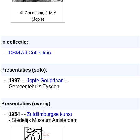
- © Goudriaan, J.M.A.
(Jopie)
In collectie:
·
DSM Art Collection
Presentaties (solo):
·
1997
- -
Jopie Goudriaan
--
Gemeentehuis Eysden
Presentaties (overig):
·
1954
- -
Zuidlimburgse kunst
- Stedelijk Museum Amsterdam