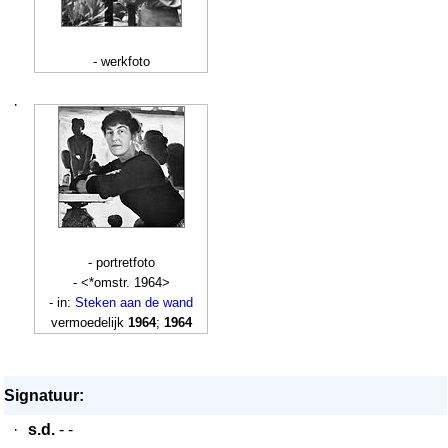
- werkfoto
·
- portretfoto
- <*omstr. 1964>
- in:
Steken aan de wand
vermoedelijk
1964
;
1964
Signatuur:
·
s.d.
- -