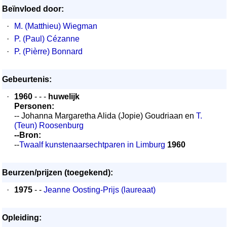
Beïnvloed door:
·
M. (Matthieu) Wiegman
·
P. (Paul) Cézanne
·
P. (Pièrre) Bonnard
Gebeurtenis:
·
1960
- - -
huwelijk
Personen:
-- Johanna Margaretha Alida (Jopie) Goudriaan en
T.
(Teun) Roosenburg
--Bron:
--
Twaalf kunstenaarsechtparen in Limburg
1960
Beurzen/prijzen (toegekend):
·
1975
- -
Jeanne Oosting-Prijs (laureaat)
Opleiding: