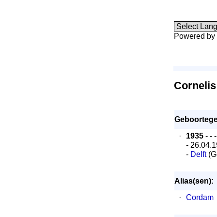
Powered by
Corneli
Geboorteg
·
1935
- - 
- 26.04.
-
Delft
(G
Alias(sen):
·
Cordam