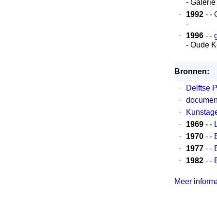
- Galerie
·
1992
- -
-
·
1996
- -
- Oude K
Bronnen:
·
Delftse P
·
document
·
Kunstag
·
1969
- -
·
1970
- -
·
1977
- -
·
1982
- -
Meer informat