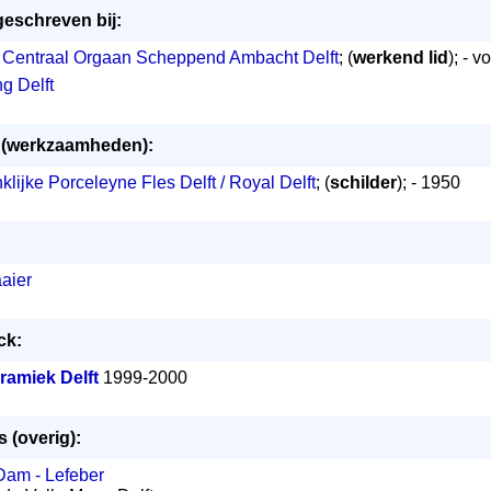
geschreven bij:
 Centraal Orgaan Scheppend Ambacht Delft
; (
werkend lid
); - 
g Delft
n (werkzaamheden):
lijke Porceleyne Fles Delft / Royal Delft
; (
schilder
); - 1950
aier
ck:
ramiek Delft
1999-2000
 (overig):
Dam - Lefeber