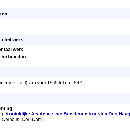
ken:
n het werk:
taal werk
che beelden
eente Delft) van voor 1969 tot na 1992
rming
ng:
Koninklijke Academie van Beeldende Kunsten Den Haa
g: Cornelis (Cor) Dam