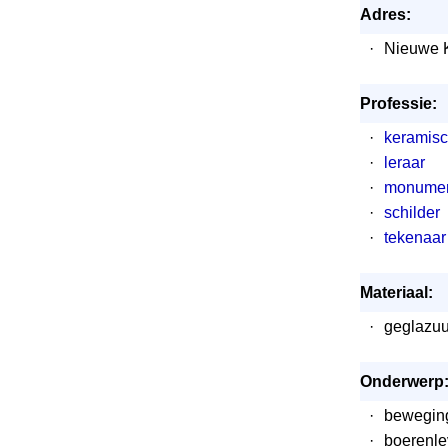
Adres:
·
Nieuwe K
Professie:
·
keramis
·
leraar
·
monumen
·
schilder
·
tekenaar
Materiaal:
·
geglazuu
Onderwerp
·
bewegin
·
boerenl