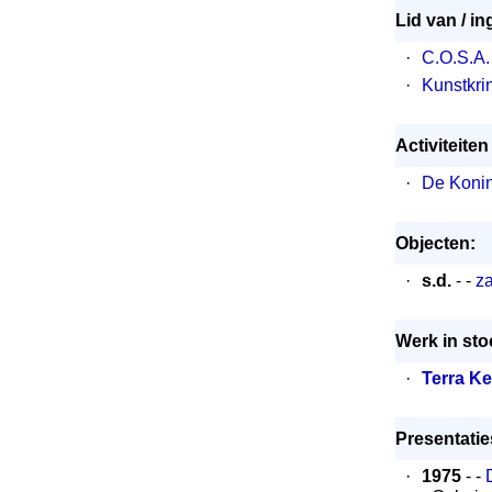
Lid van / in
·
C.O.S.A.
·
Kunstkrin
Activiteite
·
De Konink
Objecten:
·
s.d.
- -
za
Werk in sto
·
Terra Ke
Presentaties
·
1975
- -