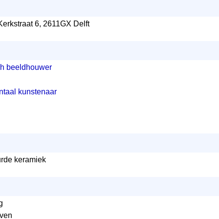
erkstraat 6, 2611GX Delft
ch beeldhouwer
taal kunstenaar
rde keramiek
:
g
even