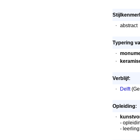
Stijlkenmer
·
abstract
Typering va
·
monumen
·
keramis
Verblijf:
·
Delft
(Gem
Opleiding:
·
kunstvo
- opleidi
- leerlin