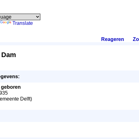
Translate
Reageren
.
Zo
s Dam
egevens:
-
geboren
1935
emeente Delft)