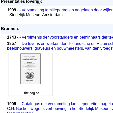
Presentaties (overig):
·
1909
- -
Verzameling familieportretten nagelaten door wijlen
- Stedelijk Museum Amsterdam
Bronnen:
·
1743
- -
Verbintenis der voorstanders en beminnaars der te
·
1857
- -
De levens en werken der Hollandsche en Vlaamsch
beeldhouwers, graveurs en bouwmeesters, van den vroegste
- titelpagina
·
1909
- -
Catalogus der verzameling familieportretten nagelat
C.H. Backer, wegens verbouwing in het Stedelijk Museum