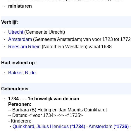
·
miniaturen
Verblijf:
·
Utrecht
(Gemeente Utrecht)
·
Amsterdam
(Gemeente Amsterdam) van voor 1723 tot 1772
·
Rees am Rhein
(Nordrhein Westfalen) vanaf 1688
Had invloed op:
·
Bakker, B. de
Gebeurtenis:
·
1734
- - -
1e huwelijk van de man
Personen:
-- Barbara (B) Huting en Jan Maurits Quinkhardt
-- Datum: <*voor 1734> <-> <*1735>
- Kinderen:
·
Quinkhard, Julius Henricus
(*
1734
) - Amsterdam
(*
1736
)