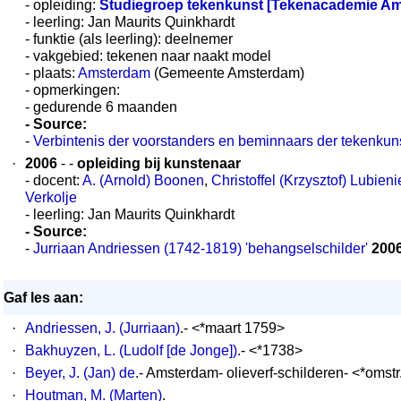
- opleiding:
Studiegroep tekenkunst [Tekenacademie A
- leerling: Jan Maurits Quinkhardt
- funktie (als leerling): deelnemer
- vakgebied: tekenen naar naakt model
- plaats:
Amsterdam
(Gemeente Amsterdam)
- opmerkingen:
- gedurende 6 maanden
- Source:
-
Verbintenis der voorstanders en beminnaars der tekenkuns
·
2006
- -
opleiding bij kunstenaar
- docent:
A. (Arnold) Boonen
,
Christoffel (Krzysztof) Lubieni
Verkolje
- leerling: Jan Maurits Quinkhardt
- Source:
-
Jurriaan Andriessen (1742-1819) 'behangselschilder'
200
Gaf les aan:
·
Andriessen, J. (Jurriaan)
.- <*maart 1759>
·
Bakhuyzen, L. (Ludolf [de Jonge])
.- <*1738>
·
Beyer, J. (Jan) de
.- Amsterdam- olieverf-schilderen- <*omst
·
Houtman, M. (Marten)
.