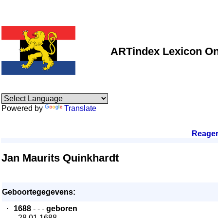
ARTindex Lexicon On
Powered by
Translate
Reage
Jan Maurits Quinkhardt
Geboortegegevens:
·
1688
- - -
geboren
- 28.01.1688