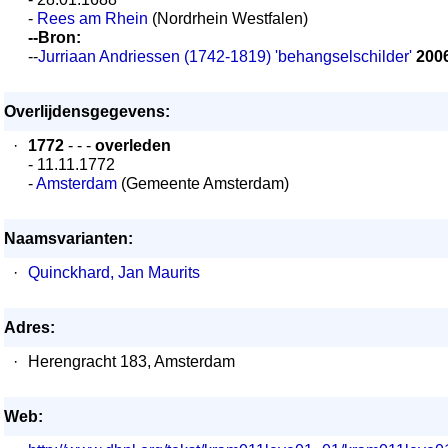
-
Rees am Rhein
(Nordrhein Westfalen)
--Bron:
--
Jurriaan Andriessen (1742-1819) 'behangselschilder'
200
Overlijdensgegevens:
·
1772
- - -
overleden
- 11.11.1772
-
Amsterdam
(Gemeente Amsterdam)
Naamsvarianten:
·
Quinckhard, Jan Maurits
Adres:
·
Herengracht 183, Amsterdam
Web: