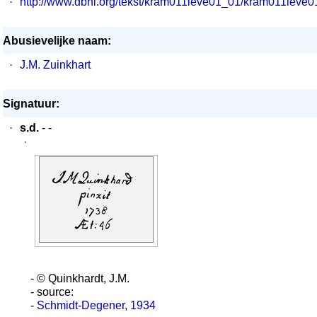
·
http://www.dbnl.org/tekst/kram011leve01_01/kram011lev
Abusievelijke naam:
·
J.M. Zuinkhart
Signatuur:
·
s.d.
- -
·
- © Quinkhardt, J.M.
- source:
-
Schmidt-Degener, 1934