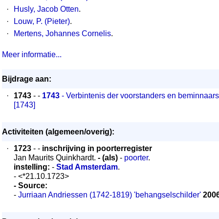
·
Husly, Jacob Otten
.
·
Louw, P. (Pieter)
.
·
Mertens, Johannes Cornelis
.
Meer informatie...
Bijdrage aan:
·
1743
- -
1743
- Verbintenis der voorstanders en beminnaars
[1743]
Activiteiten (algemeen/overig):
·
1723
- -
inschrijving in poorterregister
Jan Maurits Quinkhardt.
- (als)
-
poorter
.
instelling:
-
Stad Amsterdam
.
- <*21.10.1723>
- Source:
-
Jurriaan Andriessen (1742-1819) 'behangselschilder'
200