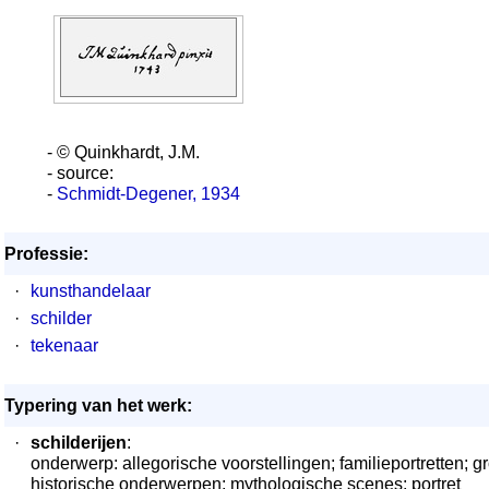
- © Quinkhardt, J.M.
- source:
-
Schmidt-Degener, 1934
Professie:
·
kunsthandelaar
·
schilder
·
tekenaar
Typering van het werk:
·
schilderijen
:
onderwerp: allegorische voorstellingen; familieportretten; g
historische onderwerpen; mythologische scenes; portret