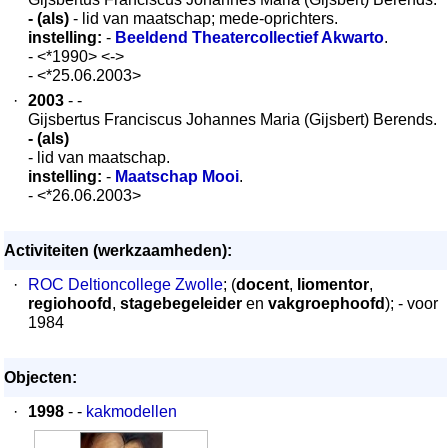
- (als)
- lid van maatschap; mede-oprichters.
instelling:
-
Beeldend Theatercollectief Akwarto
.
- <*1990> <->
- <*25.06.2003>
·
2003
- -
Gijsbertus Franciscus Johannes Maria (Gijsbert) Berends.
- (als)
- lid van maatschap.
instelling:
-
Maatschap Mooi
.
- <*26.06.2003>
Activiteiten (werkzaamheden):
·
ROC Deltioncollege Zwolle
; (
docent
,
liomentor
,
regiohoofd
,
stagebegeleider
en
vakgroephoofd
); - voor
1984
Objecten:
·
1998
- -
kakmodellen