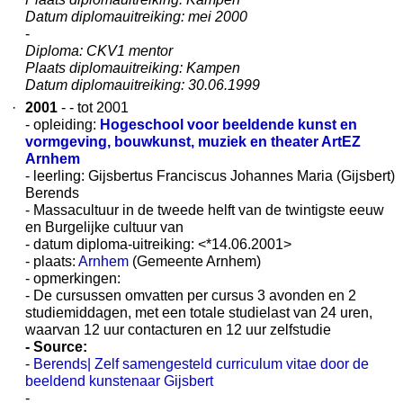
Datum diplomauitreiking: mei 2000
-
Diploma: CKV1 mentor
Plaats diplomauitreiking: Kampen
Datum diplomauitreiking: 30.06.1999
·
2001
- - tot 2001
- opleiding:
Hogeschool voor beeldende kunst en
vormgeving, bouwkunst, muziek en theater ArtEZ
Arnhem
- leerling: Gijsbertus Franciscus Johannes Maria (Gijsbert)
Berends
- Massacultuur in de tweede helft van de twintigste eeuw
en Burgelijke cultuur van
- datum diploma-uitreiking: <*14.06.2001>
- plaats:
Arnhem
(Gemeente Arnhem)
- opmerkingen:
- De cursussen omvatten per cursus 3 avonden en 2
studiemiddagen, met een totale studielast van 24 uren,
waarvan 12 uur contacturen en 12 uur zelfstudie
- Source:
-
Berends| Zelf samengesteld curriculum vitae door de
beeldend kunstenaar Gijsbert
-