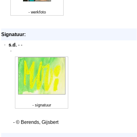
- werkfoto
Signatuur:
·
s.d.
- -
·
- signatuur
- © Berends, Gijsbert