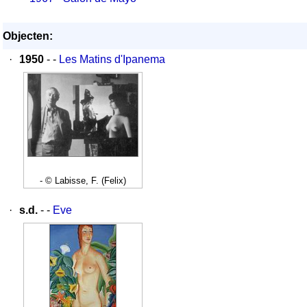
Objecten:
·
1950
- -
Les Matins d'Ipanema
- © Labisse, F. (Felix)
·
s.d.
- -
Eve