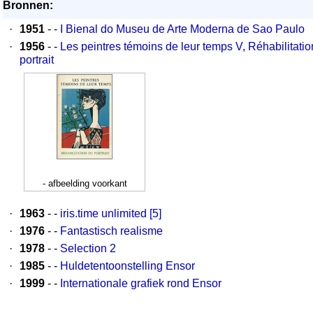
Bronnen:
·
1951
- -
I Bienal do Museu de Arte Moderna de Sao Paulo
·
1956
- -
Les peintres témoins de leur temps V, Réhabilitatio
portrait
- afbeelding voorkant
·
1963
- -
iris.time unlimited [5]
·
1976
- -
Fantastisch realisme
·
1978
- -
Selection 2
·
1985
- -
Huldetentoonstelling Ensor
·
1999
- -
Internationale grafiek rond Ensor