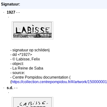
Signatuur:
·
1927
- -
·
- signatuur op schilderij
- dd <*1927>
- © Labisse, Felix
- object:
- La Reine de Saba
- source:
- Centre Pompidou documentation (
(
https://collection.centrepompidou.fr/#/artwork/1500000
·
s.d.
- -
·