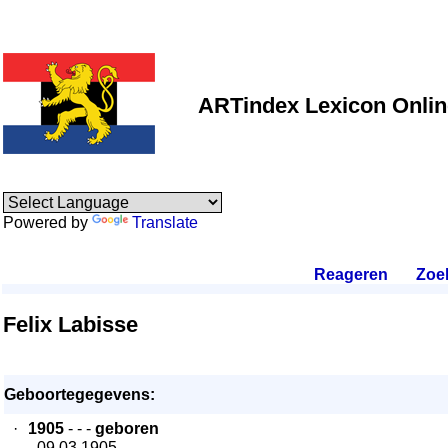
ARTindex Lexicon Onlin
Powered by
Translate
Reageren
.
Zoe
Felix Labisse
Geboortegegevens:
·
1905
- - -
geboren
- 09.03.1905