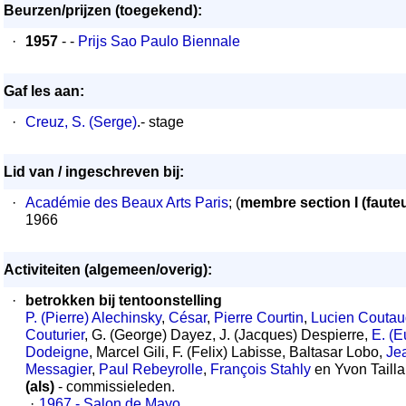
Beurzen/prijzen (toegekend):
·
1957
- -
Prijs Sao Paulo Biennale
Gaf les aan:
·
Creuz, S. (Serge)
.- stage
Lid van / ingeschreven bij:
·
Académie des Beaux Arts Paris
; (
membre section I (fauteui
1966
Activiteiten (algemeen/overig):
·
betrokken bij tentoonstelling
P. (Pierre) Alechinsky
,
César
,
Pierre Courtin
,
Lucien Coutau
Couturier
, G. (George) Dayez, J. (Jacques) Despierre,
E. (
Dodeigne
, Marcel Gili, F. (Felix) Labisse, Baltasar Lobo,
Je
Messagier
,
Paul Rebeyrolle
,
François Stahly
en Yvon Tailla
(als)
- commissieleden.
·
1967 - Salon de Mayo