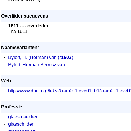
Overlijdensgegevens:
·
1611
- - -
overleden
- na 1611
Naamsvarianten:
·
Bylert, H. (Herman) van
(*
1603
)
·
Bylert, Herman Berntsz van
Web:
·
http://www.dbnl.org/tekst/kram011leve01_01/kram011lev
Professie:
·
glaesmaecker
·
glasschilder