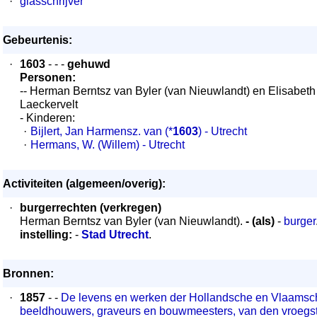
·
glasschrijver
Gebeurtenis:
·
1603
- - -
gehuwd
Personen:
-- Herman Berntsz van Byler (van Nieuwlandt) en Elisabeth
Laeckervelt
- Kinderen:
·
Bijlert, Jan Harmensz. van
(*
1603
) - Utrecht
·
Hermans, W. (Willem)
- Utrecht
Activiteiten (algemeen/overig):
·
burgerrechten (verkregen)
Herman Berntsz van Byler (van Nieuwlandt).
- (als)
-
burger
instelling:
-
Stad Utrecht
.
Bronnen:
·
1857
- -
De levens en werken der Hollandsche en Vlaamsch
beeldhouwers, graveurs en bouwmeesters, van den vroegste