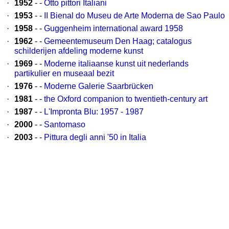
·
1952
- -
Otto pittori Italiani
·
1953
- -
II Bienal do Museu de Arte Moderna de Sao Paulo
·
1958
- -
Guggenheim international award 1958
·
1962
- -
Gemeentemuseum Den Haag; catalogus
schilderijen afdeling moderne kunst
·
1969
- -
Moderne italiaanse kunst uit nederlands
partikulier en museaal bezit
·
1976
- -
Moderne Galerie Saarbrücken
·
1981
- -
the Oxford companion to twentieth-century art
·
1987
- -
L'Impronta Blu: 1957 - 1987
·
2000
- -
Santomaso
·
2003
- -
Pittura degli anni '50 in Italia