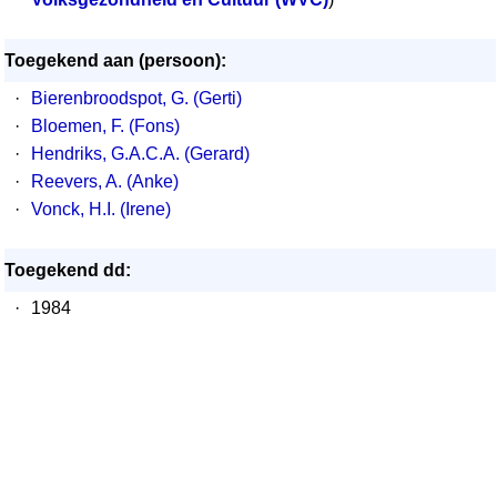
Toegekend aan (persoon):
·
Bierenbroodspot, G. (Gerti)
·
Bloemen, F. (Fons)
·
Hendriks, G.A.C.A. (Gerard)
·
Reevers, A. (Anke)
·
Vonck, H.I. (Irene)
Toegekend dd:
·
1984