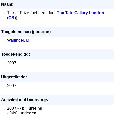
Naam:
·
Turner Prize (beheerd door
The Tate Gallery London
(GB)
)
Toegekend aan (persoon):
·
Wallinger, M.
Toegekend dd:
·
2007
Uitgereikt dd:
·
2007
Activiteit mbt beurs/prijs:
·
2007
- -
bij jurering
- (als)
juryleden