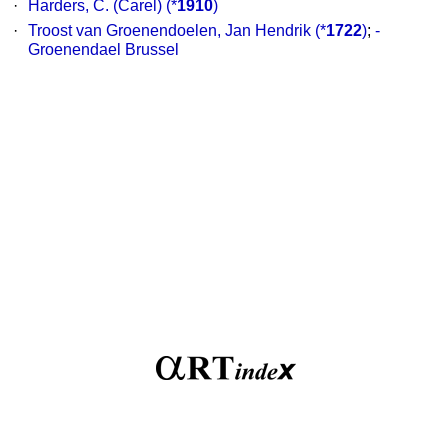
·
Harders, C. (Carel)
(*
1910
)
·
Troost van Groenendoelen, Jan Hendrik
(*
1722
)
;
-
Groenendael Brussel