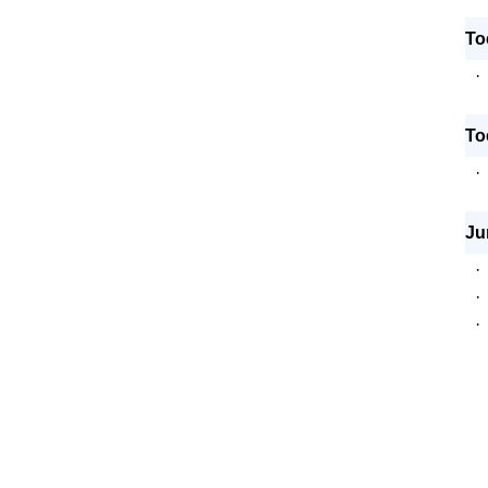
To
·
To
·
Ju
·
·
·