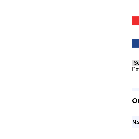
Po
O
Na
·