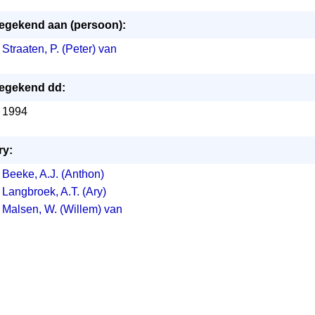
egekend aan (persoon):
Straaten, P. (Peter) van
egekend dd:
1994
ry:
Beeke, A.J. (Anthon)
Langbroek, A.T. (Ary)
Malsen, W. (Willem) van