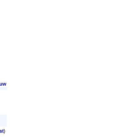
euw
.
st
)