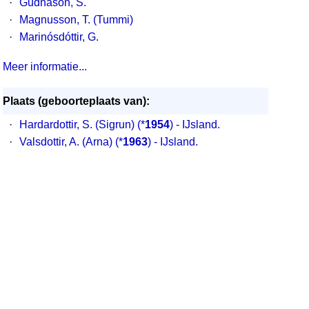
·
Gudnason, S.
·
Magnusson, T. (Tummi)
·
Marinósdóttir, G.
Meer informatie...
Plaats (geboorteplaats van):
·
Hardardottir, S. (Sigrun) (*
1954
) - IJsland.
·
Valsdottir, A. (Arna) (*
1963
) - IJsland.