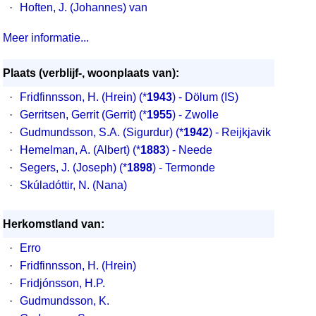
·
Hoften, J. (Johannes) van
Meer informatie...
Plaats (verblijf-, woonplaats van):
·
Fridfinnsson, H. (Hrein)
(*
1943
) - Dölum (IS)
·
Gerritsen, Gerrit (Gerrit)
(*
1955
) - Zwolle
·
Gudmundsson, S.A. (Sigurdur)
(*
1942
) - Reijkjavik
·
Hemelman, A. (Albert)
(*
1883
) - Neede
·
Segers, J. (Joseph)
(*
1898
) - Termonde
·
Skúladóttir, N. (Nana)
Herkomstland van:
·
Erro
·
Fridfinnsson, H. (Hrein)
·
Fridjónsson, H.P.
·
Gudmundsson, K.