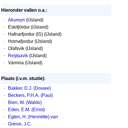
Hieronder vallen o.a.:
·
Akureyri
(IJsland)
·
Eskifjördur (IJsland)
·
Hafnarfjordur (IS) (IJsland)
·
Hornafjordur (IJsland)
·
Olafsvik (IJsland)
·
Reijkjavik
(IJsland)
·
Varmna (IJsland)
Plaats (i.v.m. studie):
·
Bakker, D.J. (Douwe)
·
Beckers, P.H.A. (Paul)
·
Bien, W. (Waldo)
·
Eden, E.M. (Ernst)
·
Egten, H. (Henriëtte) van
·
Greive, J.C.