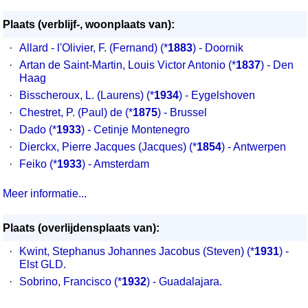
Plaats (verblijf-, woonplaats van):
·
Allard - l'Olivier, F. (Fernand)
(*
1883
) - Doornik
·
Artan de Saint-Martin, Louis Victor Antonio
(*
1837
) - Den
Haag
·
Bisscheroux, L. (Laurens)
(*
1934
) - Eygelshoven
·
Chestret, P. (Paul) de
(*
1875
) - Brussel
·
Dado
(*
1933
) - Cetinje Montenegro
·
Dierckx, Pierre Jacques (Jacques)
(*
1854
) - Antwerpen
·
Feiko
(*
1933
) - Amsterdam
Meer informatie...
Plaats (overlijdensplaats van):
·
Kwint, Stephanus Johannes Jacobus (Steven) (*
1931
) -
Elst GLD.
·
Sobrino, Francisco (*
1932
) - Guadalajara.