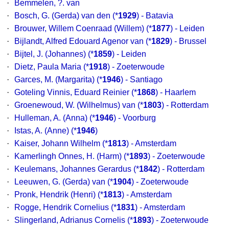
·
Bemmelen, ?. van
·
Bosch, G. (Gerda) van den
(*
1929
) - Batavia
·
Brouwer, Willem Coenraad (Willem)
(*
1877
) - Leiden
·
Bijlandt, Alfred Edouard Agenor van
(*
1829
) - Brussel
·
Bijtel, J. (Johannes)
(*
1859
) - Leiden
·
Dietz, Paula Maria
(*
1918
) - Zoeterwoude
·
Garces, M. (Margarita)
(*
1946
) - Santiago
·
Goteling Vinnis, Eduard Reinier
(*
1868
) - Haarlem
·
Groenewoud, W. (Wilhelmus) van
(*
1803
) - Rotterdam
·
Hulleman, A. (Anna)
(*
1946
) - Voorburg
·
Istas, A. (Anne)
(*
1946
)
·
Kaiser, Johann Wilhelm
(*
1813
) - Amsterdam
·
Kamerlingh Onnes, H. (Harm)
(*
1893
) - Zoeterwoude
·
Keulemans, Johannes Gerardus
(*
1842
) - Rotterdam
·
Leeuwen, G. (Gerda) van
(*
1904
) - Zoeterwoude
·
Pronk, Hendrik (Henri)
(*
1813
) - Amsterdam
·
Rogge, Hendrik Cornelius
(*
1831
) - Amsterdam
·
Slingerland, Adrianus Cornelis
(*
1893
) - Zoeterwoude