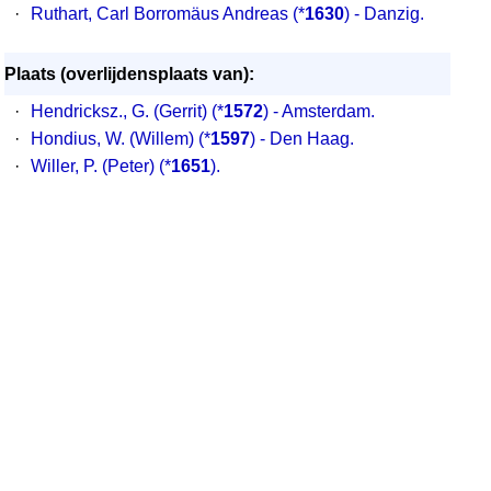
·
Ruthart, Carl Borromäus Andreas (*
1630
) - Danzig.
Plaats (overlijdensplaats van):
·
Hendricksz., G. (Gerrit) (*
1572
) - Amsterdam.
·
Hondius, W. (Willem) (*
1597
) - Den Haag.
·
Willer, P. (Peter) (*
1651
).