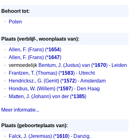
Behoort tot:
·
Polen
Plaats (verblijf-, woonplaats van):
·
Allen, F. (Frans)
(*
1654
)
·
Allen, F. (Frans)
(*
1647
)
·
vermoedelijk
Bentum, J. (Justus) van
(*
1670
) - Leiden
·
Frantzen, T. (Thomas)
(*
1583
) - Utrecht
·
Hendricksz., G. (Gerrit)
(*
1572
) - Amsterdam
·
Hondius, W. (Willem)
(*
1597
) - Den Haag
·
Matten, J. (Johann) von der
(*
1385
)
Meer informatie...
Plaats (geboorteplaats van):
·
Falck, J. (Jeremias) (*
1610
) - Danzig.