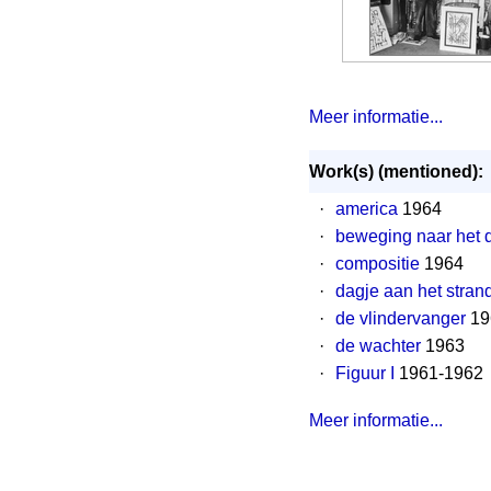
Meer informatie...
Work(s) (mentioned):
·
america
1964
·
beweging naar het 
·
compositie
1964
·
dagje aan het stran
·
de vlindervanger
19
·
de wachter
1963
·
Figuur I
1961-1962
Meer informatie...