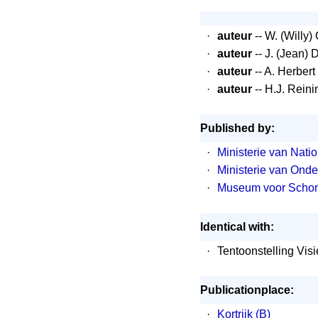
·
auteur
-- W. (Willy)
·
auteur
-- J. (Jean)
·
auteur
-- A. Herbert
·
auteur
-- H.J. Reini
Published by:
·
Ministerie van Nati
·
Ministerie van Ond
·
Museum voor Schone
Identical with:
·
Tentoonstelling Vis
Publicationplace:
·
Kortrijk (B)