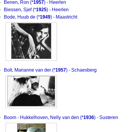
·
Benen, Ron
(*
1957
) - Heerlen
·
Biessen, Sjef
(*
1925
) - Heerlen
·
Bode, Huub de
(*
1949
) - Maastricht
·
Bolt, Marianne van der
(*
1957
) - Schaesberg
·
Boom - Hukkelhoven, Nelly van den
(*
1936
) - Susteren