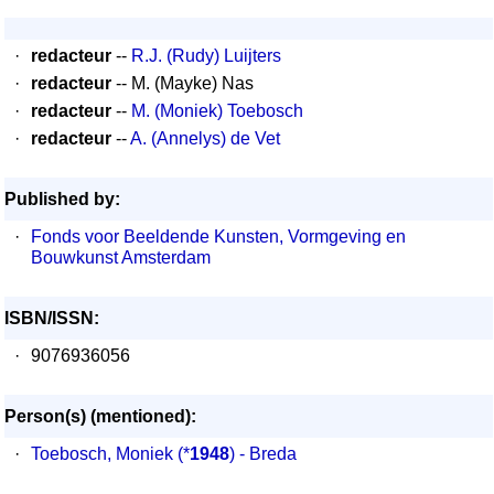
·
redacteur
--
R.J. (Rudy) Luijters
·
redacteur
-- M. (Mayke) Nas
·
redacteur
--
M. (Moniek) Toebosch
·
redacteur
--
A. (Annelys) de Vet
Published by:
·
Fonds voor Beeldende Kunsten, Vormgeving en
Bouwkunst Amsterdam
ISBN/ISSN:
·
9076936056
Person(s) (mentioned):
·
Toebosch, Moniek
(*
1948
) - Breda