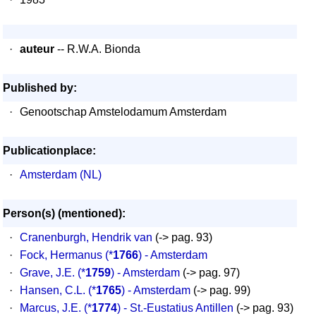
·
auteur
-- R.W.A. Bionda
Published by:
·
Genootschap Amstelodamum Amsterdam
Publicationplace:
·
Amsterdam (NL)
Person(s) (mentioned):
·
Cranenburgh, Hendrik van
(-> pag. 93)
·
Fock, Hermanus
(*
1766
) - Amsterdam
·
Grave, J.E.
(*
1759
) - Amsterdam
(-> pag. 97)
·
Hansen, C.L.
(*
1765
) - Amsterdam
(-> pag. 99)
·
Marcus, J.E.
(*
1774
) - St.-Eustatius Antillen
(-> pag. 93)