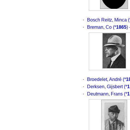
·
Bosch Reitz, Minca
(
·
Breman, Co
(*
1865
)
·
Broedelet, André
(*
1
·
Derksen, Gijsbert
(*
1
·
Deutmann, Frans
(*
1