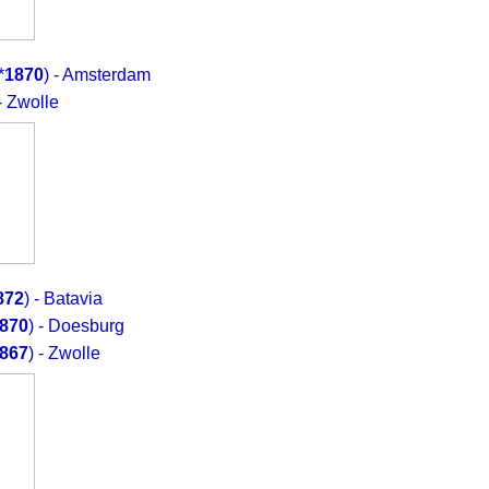
*
1870
) - Amsterdam
 - Zwolle
872
) - Batavia
870
) - Doesburg
867
) - Zwolle