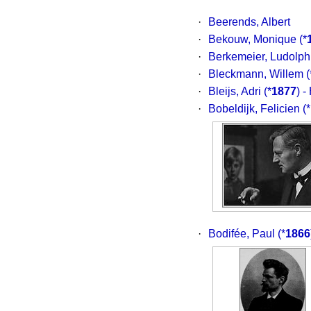
·
Beerends, Albert
·
Bekouw, Monique
(*
·
Berkemeier, Ludolph
·
Bleckmann, Willem
(
·
Bleijs, Adri
(*
1877
) -
·
Bobeldijk, Felicien
(*
·
Bodifée, Paul
(*
1866