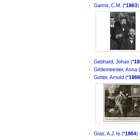
·
Garms, C.M.
(*
1863
)
·
Gebhard, Johan
(*
18
·
Gildemeester, Anna
·
Gorter, Arnold
(*
1866
·
Gras, A.J. le
(*
1864
)