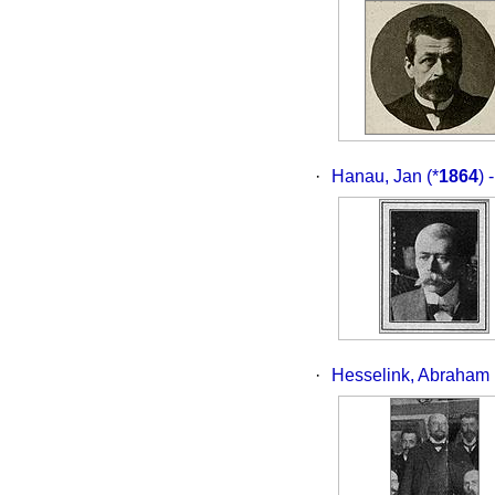
·
Hanau, Jan
(*
1864
) 
·
Hesselink, Abraham