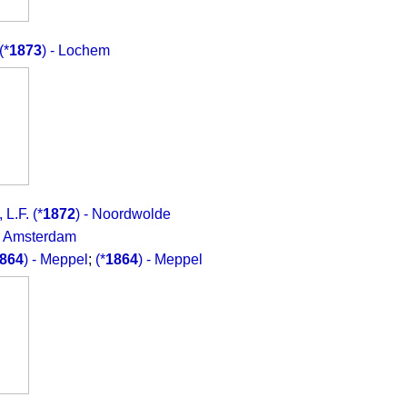
(*
1873
) - Lochem
 L.F.
(*
1872
) - Noordwolde
 - Amsterdam
864
) - Meppel
;
(*
1864
) - Meppel