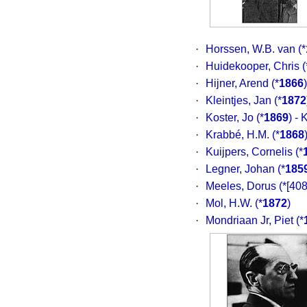
·
Horssen, W.B. van
(*
·
Huidekooper, Chris
(
·
Hijner, Arend
(*
1866
·
Kleintjes, Jan
(*
1872
·
Koster, Jo
(*
1869
) -
·
Krabbé, H.M.
(*
1868
·
Kuijpers, Cornelis
(*
·
Legner, Johan
(*
185
·
Meeles, Dorus
(*[40
·
Mol, H.W.
(*
1872
)
·
Mondriaan Jr, Piet
(*