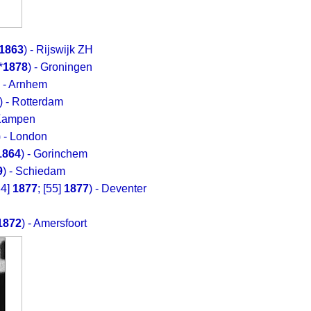
1863
) - Rijswijk ZH
*
1878
) - Groningen
) - Arnhem
) - Rotterdam
 Kampen
) - London
1864
) - Gorinchem
9
) - Schiedam
84]
1877
; [55]
1877
) - Deventer
1872
) - Amersfoort