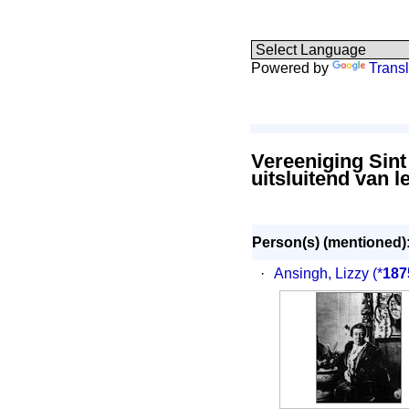
Powered by
Transl
Vereeniging Sint
uitsluitend van 
Person(s) (mentioned)
·
Ansingh, Lizzy
(*
187