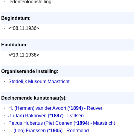
·
ledententoonstelling
Begindatum:
·
<*08.11.1936>
Einddatum:
·
<*19.11.1936>
Organiserende instelling:
·
Stedelijk Museum Maastricht
Deelnemende kunstenaar(s):
·
H. (Herman) van der Avoort
(*
1894
) - Reuver
·
J. (Jan) Bakhoven
(*
1887
) - Dalfsen
·
Petrus Hubertus (Pie) Coenen
(*
1894
) - Maastricht
·
L. (Leo) Franssen
(*
1905
) - Roermond