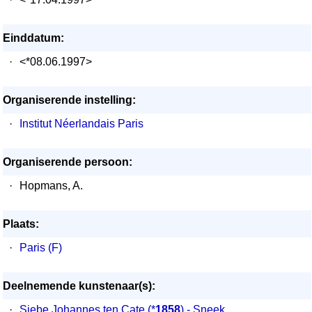
Einddatum:
·
<*08.06.1997>
Organiserende instelling:
·
Institut Néerlandais Paris
Organiserende persoon:
·
Hopmans, A.
Plaats:
·
Paris (F)
Deelnemende kunstenaar(s):
·
Siebe Johannes ten Cate
(*
1858
) - Sneek