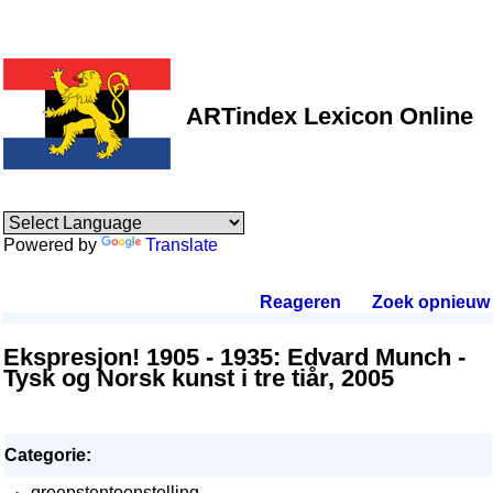
ARTindex Lexicon Online
Powered by
Translate
Reageren
.
Zoek opnieuw
.
Ekspresjon! 1905 - 1935: Edvard Munch -
Tysk og Norsk kunst i tre tiår, 2005
Categorie:
·
groepstentoonstelling