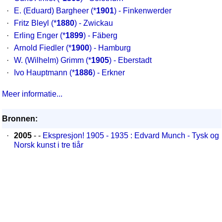
·
E. (Eduard) Bargheer
(*
1901
) - Finkenwerder
·
Fritz Bleyl
(*
1880
) - Zwickau
·
Erling Enger
(*
1899
) - Fäberg
·
Arnold Fiedler
(*
1900
) - Hamburg
·
W. (Wilhelm) Grimm
(*
1905
) - Eberstadt
·
Ivo Hauptmann
(*
1886
) - Erkner
Meer informatie...
Bronnen:
·
2005
- -
Ekspresjon! 1905 - 1935 : Edvard Munch - Tysk og
Norsk kunst i tre tiår