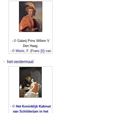
- © Galerij Prins Willem V
Den Haag.
- ©
Mieris, F. (Frans [I]) van
·
het oestermaal
- ©
Het Koninklijk Kabinet
van Schilderijen in het