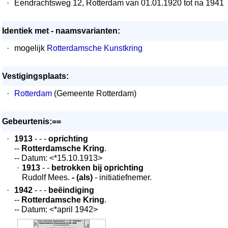
·
Eendrachtsweg 12, Rotterdam van 01.01.1920 tot na 1941
Identiek met - naamsvarianten:
·
mogelijk
Rotterdamsche Kunstkring
Vestigingsplaats:
·
Rotterdam
(Gemeente Rotterdam)
Gebeurtenis:==
·
1913
- - -
oprichting
--
Rotterdamsche Kring
.
-- Datum: <*15.10.1913>
·
1913
- -
betrokken bij oprichting
Rudolf Mees.
- (als)
- initiatiefnemer.
·
1942
- - -
beëindiging
--
Rotterdamsche Kring
.
-- Datum: <*april 1942>